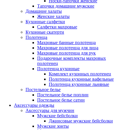
Носки-тапочки женские
Тапочки домашние мужские
Домашние халаты
Женские халаты
Кухонные салфетки
Салфетки махровые
Кухонные скатерти
Полотенца
Махровые банные полотенца
Махровые полотенца для лица
Махровые полотенца для рук
Подарочные комплекты махровых
полотенец
Полотенца кухонные
Комплект кухонных полотенец
Полотенца кухонные вафельные
Полотенца кухонные льняные
Постельное белье
Постельное белье поплин
Постельное белье сатин
Аксессуары одежды
Аксессуары для мужчин
Мужские бейсболки
Джинсовые мужские бейсболки
Мужские зонты