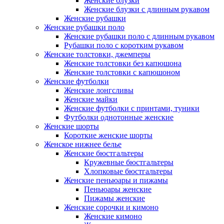
Женские блузки
Женские блузки с длинным рукавом
Женские рубашки
Женские рубашки поло
Женские рубашки поло с длинным рукавом
Рубашки поло с коротким рукавом
Женские толстовки, джемперы
Женские толстовки без капюшона
Женские толстовки с капюшоном
Женские футболки
Женские лонгсливы
Женские майки
Женские футболки с принтами, туники
Футболки однотонные женские
Женские шорты
Короткие женские шорты
Женское нижнее белье
Женские бюстгальтеры
Кружевные бюстгальтеры
Хлопковые бюстгальтеры
Женские пеньюары и пижамы
Пеньюары женские
Пижамы женские
Женские сорочки и кимоно
Женские кимоно