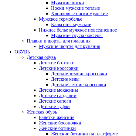
Мужские носки
Носки мужские теплые
Хлопковые носки мужские
Мужское термобелье
Кальсоны мужские
Нижнее белье мужское повседневное
Мужские трусы боксеры
Плавки и шорты для плавания
Мужские шорты для купания
ОБУВЬ
Детская обувь
Детские ботинки
Детские кроссовки
Детские зимние кроссовки
Детские кеды
Детские летние кроссовки
Детские мокасины
Детские сандалии
Детские сапоги
Детские туфли
Женская обувь
Балетки женские
Женские босоножки
Женские ботинки
Женские ботинки на платформе