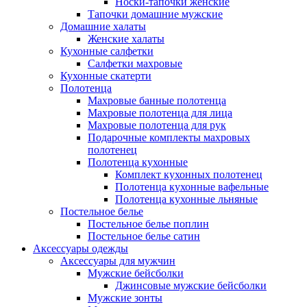
Носки-тапочки женские
Тапочки домашние мужские
Домашние халаты
Женские халаты
Кухонные салфетки
Салфетки махровые
Кухонные скатерти
Полотенца
Махровые банные полотенца
Махровые полотенца для лица
Махровые полотенца для рук
Подарочные комплекты махровых
полотенец
Полотенца кухонные
Комплект кухонных полотенец
Полотенца кухонные вафельные
Полотенца кухонные льняные
Постельное белье
Постельное белье поплин
Постельное белье сатин
Аксессуары одежды
Аксессуары для мужчин
Мужские бейсболки
Джинсовые мужские бейсболки
Мужские зонты