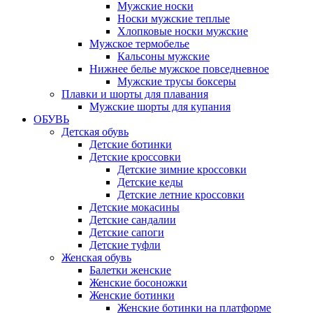
Мужские носки
Носки мужские теплые
Хлопковые носки мужские
Мужское термобелье
Кальсоны мужские
Нижнее белье мужское повседневное
Мужские трусы боксеры
Плавки и шорты для плавания
Мужские шорты для купания
ОБУВЬ
Детская обувь
Детские ботинки
Детские кроссовки
Детские зимние кроссовки
Детские кеды
Детские летние кроссовки
Детские мокасины
Детские сандалии
Детские сапоги
Детские туфли
Женская обувь
Балетки женские
Женские босоножки
Женские ботинки
Женские ботинки на платформе