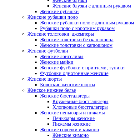
Женские блузки
Женские блузки с длинным рукавом
Женские рубашки
Женские рубашки поло
Женские рубашки поло с длинным рукавом
Рубашки поло с коротким рукавом
Женские толстовки, джемперы
Женские толстовки без капюшона
Женские толстовки с капюшоном
Женские футболки
Женские лонгсливы
Женские майки
Женские футболки с принтами, туники
Футболки однотонные женские
Женские шорты
Короткие женские шорты
Женское нижнее белье
Женские бюстгальтеры
Кружевные бюстгальтеры
Хлопковые бюстгальтеры
Женские пеньюары и пижамы
Пеньюары женские
Пижамы женские
Женские сорочки и кимоно
Женские кимоно