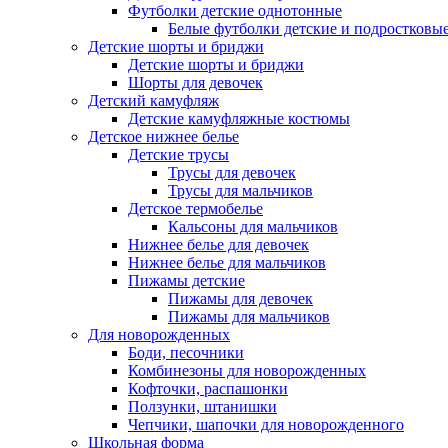
Футболки детские однотонные
Белые футболки детские и подростковы
Детские шорты и бриджи
Детские шорты и бриджи
Шорты для девочек
Детский камуфляж
Детские камуфляжные костюмы
Детское нижнее белье
Детские трусы
Трусы для девочек
Трусы для мальчиков
Детское термобелье
Кальсоны для мальчиков
Нижнее белье для девочек
Нижнее белье для мальчиков
Пижамы детские
Пижамы для девочек
Пижамы для мальчиков
Для новорожденных
Боди, песочники
Комбинезоны для новорожденных
Кофточки, распашонки
Ползунки, штанишки
Чепчики, шапочки для новорожденного
Школьная форма