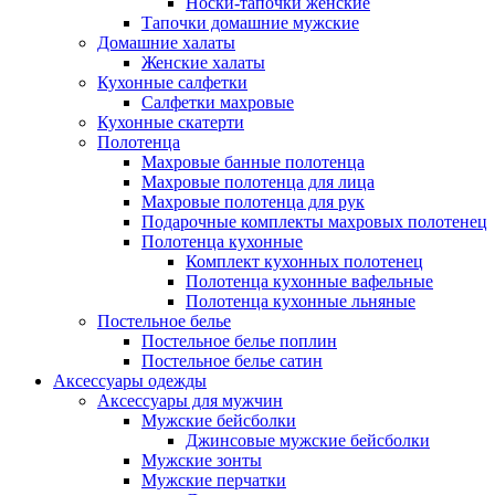
Носки-тапочки женские
Тапочки домашние мужские
Домашние халаты
Женские халаты
Кухонные салфетки
Салфетки махровые
Кухонные скатерти
Полотенца
Махровые банные полотенца
Махровые полотенца для лица
Махровые полотенца для рук
Подарочные комплекты махровых полотенец
Полотенца кухонные
Комплект кухонных полотенец
Полотенца кухонные вафельные
Полотенца кухонные льняные
Постельное белье
Постельное белье поплин
Постельное белье сатин
Аксессуары одежды
Аксессуары для мужчин
Мужские бейсболки
Джинсовые мужские бейсболки
Мужские зонты
Мужские перчатки