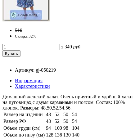
510
Скидка 32%
349
руб
x
Артикул: gj-050219
Информация
Характеристики
Домашний женский халат. Очень приятный и удобный халат
на пуговицах,с двумя карманами и поясом. Состав: 100%
хлопок. Размеры: 48,50,52,54,56.
Размер на изделии
48
52
50
54
Размер РФ
48
52
50
54
Объем груди (см)
94
100
98
104
Объем по низу (см)
128
136
130
140