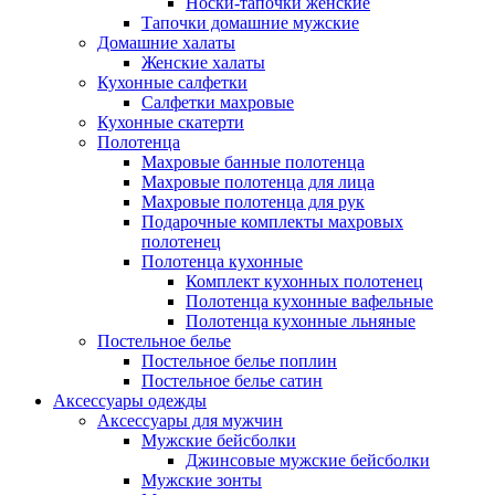
Носки-тапочки женские
Тапочки домашние мужские
Домашние халаты
Женские халаты
Кухонные салфетки
Салфетки махровые
Кухонные скатерти
Полотенца
Махровые банные полотенца
Махровые полотенца для лица
Махровые полотенца для рук
Подарочные комплекты махровых
полотенец
Полотенца кухонные
Комплект кухонных полотенец
Полотенца кухонные вафельные
Полотенца кухонные льняные
Постельное белье
Постельное белье поплин
Постельное белье сатин
Аксессуары одежды
Аксессуары для мужчин
Мужские бейсболки
Джинсовые мужские бейсболки
Мужские зонты