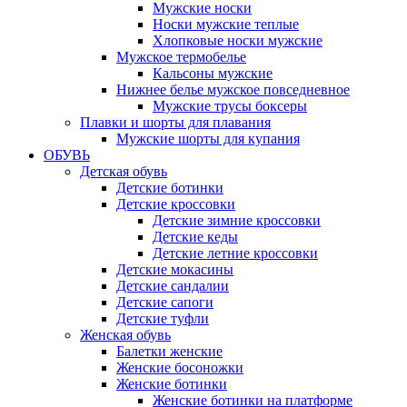
Мужские носки
Носки мужские теплые
Хлопковые носки мужские
Мужское термобелье
Кальсоны мужские
Нижнее белье мужское повседневное
Мужские трусы боксеры
Плавки и шорты для плавания
Мужские шорты для купания
ОБУВЬ
Детская обувь
Детские ботинки
Детские кроссовки
Детские зимние кроссовки
Детские кеды
Детские летние кроссовки
Детские мокасины
Детские сандалии
Детские сапоги
Детские туфли
Женская обувь
Балетки женские
Женские босоножки
Женские ботинки
Женские ботинки на платформе