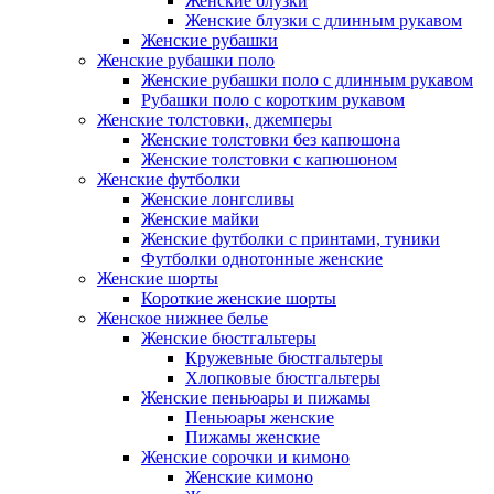
Женские блузки
Женские блузки с длинным рукавом
Женские рубашки
Женские рубашки поло
Женские рубашки поло с длинным рукавом
Рубашки поло с коротким рукавом
Женские толстовки, джемперы
Женские толстовки без капюшона
Женские толстовки с капюшоном
Женские футболки
Женские лонгсливы
Женские майки
Женские футболки с принтами, туники
Футболки однотонные женские
Женские шорты
Короткие женские шорты
Женское нижнее белье
Женские бюстгальтеры
Кружевные бюстгальтеры
Хлопковые бюстгальтеры
Женские пеньюары и пижамы
Пеньюары женские
Пижамы женские
Женские сорочки и кимоно
Женские кимоно