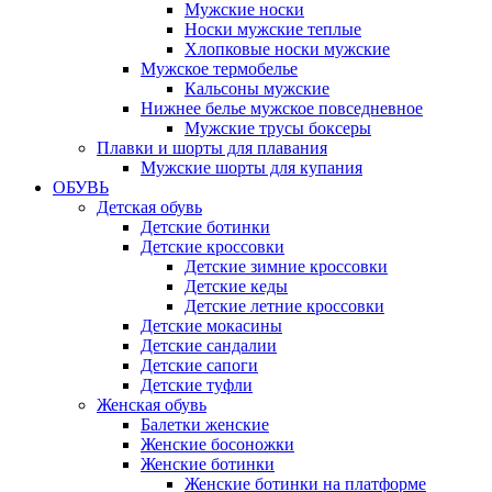
Мужские носки
Носки мужские теплые
Хлопковые носки мужские
Мужское термобелье
Кальсоны мужские
Нижнее белье мужское повседневное
Мужские трусы боксеры
Плавки и шорты для плавания
Мужские шорты для купания
ОБУВЬ
Детская обувь
Детские ботинки
Детские кроссовки
Детские зимние кроссовки
Детские кеды
Детские летние кроссовки
Детские мокасины
Детские сандалии
Детские сапоги
Детские туфли
Женская обувь
Балетки женские
Женские босоножки
Женские ботинки
Женские ботинки на платформе