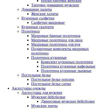
Носки-тапочки женские
Тапочки домашние мужские
Домашние халаты
Женские халаты
Кухонные салфетки
Салфетки махровые
Кухонные скатерти
Полотенца
Махровые банные полотенца
Махровые полотенца для лица
Махровые полотенца для рук
Подарочные комплекты махровых
полотенец
Полотенца кухонные
Комплект кухонных полотенец
Полотенца кухонные вафельные
Полотенца кухонные льняные
Постельное белье
Постельное белье поплин
Постельное белье сатин
Аксессуары одежды
Аксессуары для мужчин
Мужские бейсболки
Джинсовые мужские бейсболки
Мужские зонты