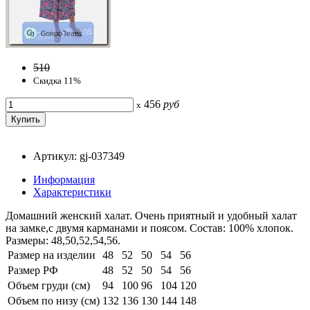
510
Скидка 11%
456
руб
x
Артикул: gj-037349
Информация
Характеристики
Домашний женский халат. Очень приятный и удобный халат
на замке,с двумя карманами и поясом. Состав: 100% хлопок.
Размеры: 48,50,52,54,56.
Размер на изделии
48
52
50
54
56
Размер РФ
48
52
50
54
56
Объем груди (см)
94
100
96
104
120
Объем по низу (см)
132
136
130
144
148