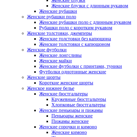
Женские блузки
Женские блузки с длинным рукавом
Женские рубашки
Женские рубашки поло
Женские рубашки поло с длинным рукавом
Рубашки поло с коротким рукавом
Женские толстовки, джемперы
Женские толстовки без капюшона
Женские толстовки с капюшоном
Женские футболки
Женские лонгсливы
Женские майки
Женские футболки с принтами, туники
Футболки однотонные женские
Женские шорты
Короткие женские шорты
Женское нижнее белье
Женские бюстгальтеры
Кружевные бюстгальтеры
Хлопковые бюстгальтеры
Женские пеньюары и пижамы
Пеньюары женские
Пижамы женские
Женские сорочки и кимоно
Женские кимоно