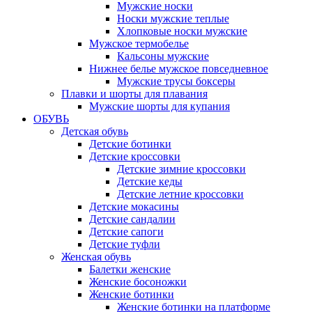
Мужские носки
Носки мужские теплые
Хлопковые носки мужские
Мужское термобелье
Кальсоны мужские
Нижнее белье мужское повседневное
Мужские трусы боксеры
Плавки и шорты для плавания
Мужские шорты для купания
ОБУВЬ
Детская обувь
Детские ботинки
Детские кроссовки
Детские зимние кроссовки
Детские кеды
Детские летние кроссовки
Детские мокасины
Детские сандалии
Детские сапоги
Детские туфли
Женская обувь
Балетки женские
Женские босоножки
Женские ботинки
Женские ботинки на платформе