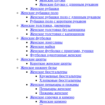
Женские блузки
Женские блузки с длинным рукавом
Женские рубашки
Женские рубашки поло
Женские рубашки поло с длинным рукавом
Рубашки поло с коротким рукавом
Женские толстовки, джемперы
Женские толстовки без капюшона
Женские толстовки с капюшоном
Женские футболки
Женские лонгсливы
Женские майки
Женские футболки с принтами, туники
Футболки однотонные женские
Женские шорты
Короткие женские шорты
Женское нижнее белье
Женские бюстгальтеры
Кружевные бюстгальтеры
Хлопковые бюстгальтеры
Женские пеньюары и пижамы
Пеньюары женские
Пижамы женские
Женские сорочки и кимоно
Женские кимоно