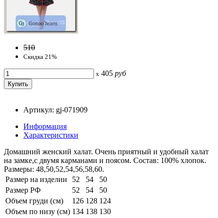
510
Скидка 21%
405
руб
x
Артикул: gj-071909
Информация
Характеристики
Домашний женский халат. Очень приятный и удобный халат
на замке,с двумя карманами и поясом. Состав: 100% хлопок.
Размеры: 48,50,52,54,56,58,60.
Размер на изделии
52
54
50
Размер РФ
52
54
50
Объем груди (см)
126
128
124
Объем по низу (см)
134
138
130