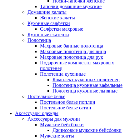
Носки-тапочки женские
Тапочки домашние мужские
Домашние халаты
Женские халаты
Кухонные салфетки
Салфетки махровые
Кухонные скатерти
Полотенца
Махровые банные полотенца
Махровые полотенца для лица
Махровые полотенца для рук
Подарочные комплекты махровых
полотенец
Полотенца кухонные
Комплект кухонных полотенец
Полотенца кухонные вафельные
Полотенца кухонные льняные
Постельное белье
Постельное белье поплин
Постельное белье сатин
Аксессуары одежды
Аксессуары для мужчин
Мужские бейсболки
Джинсовые мужские бейсболки
Мужские зонты