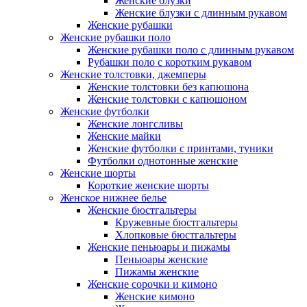
Женские блузки
Женские блузки с длинным рукавом
Женские рубашки
Женские рубашки поло
Женские рубашки поло с длинным рукавом
Рубашки поло с коротким рукавом
Женские толстовки, джемперы
Женские толстовки без капюшона
Женские толстовки с капюшоном
Женские футболки
Женские лонгсливы
Женские майки
Женские футболки с принтами, туники
Футболки однотонные женские
Женские шорты
Короткие женские шорты
Женское нижнее белье
Женские бюстгальтеры
Кружевные бюстгальтеры
Хлопковые бюстгальтеры
Женские пеньюары и пижамы
Пеньюары женские
Пижамы женские
Женские сорочки и кимоно
Женские кимоно