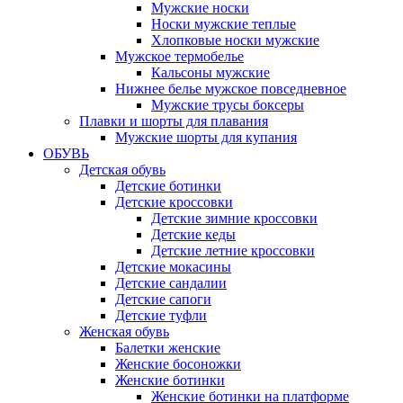
Мужские носки
Носки мужские теплые
Хлопковые носки мужские
Мужское термобелье
Кальсоны мужские
Нижнее белье мужское повседневное
Мужские трусы боксеры
Плавки и шорты для плавания
Мужские шорты для купания
ОБУВЬ
Детская обувь
Детские ботинки
Детские кроссовки
Детские зимние кроссовки
Детские кеды
Детские летние кроссовки
Детские мокасины
Детские сандалии
Детские сапоги
Детские туфли
Женская обувь
Балетки женские
Женские босоножки
Женские ботинки
Женские ботинки на платформе