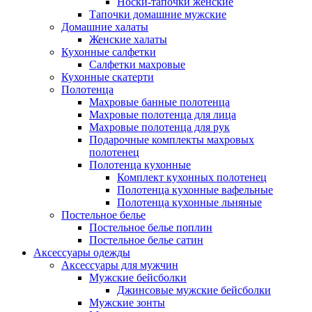
Носки-тапочки женские
Тапочки домашние мужские
Домашние халаты
Женские халаты
Кухонные салфетки
Салфетки махровые
Кухонные скатерти
Полотенца
Махровые банные полотенца
Махровые полотенца для лица
Махровые полотенца для рук
Подарочные комплекты махровых
полотенец
Полотенца кухонные
Комплект кухонных полотенец
Полотенца кухонные вафельные
Полотенца кухонные льняные
Постельное белье
Постельное белье поплин
Постельное белье сатин
Аксессуары одежды
Аксессуары для мужчин
Мужские бейсболки
Джинсовые мужские бейсболки
Мужские зонты