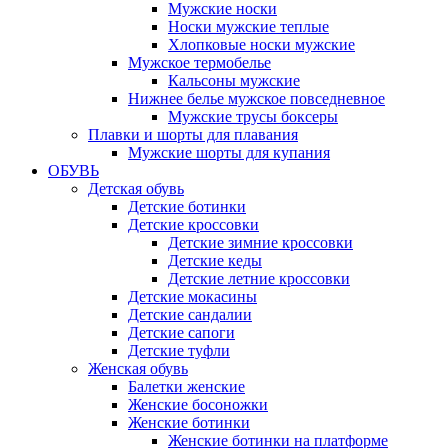
Мужские носки
Носки мужские теплые
Хлопковые носки мужские
Мужское термобелье
Кальсоны мужские
Нижнее белье мужское повседневное
Мужские трусы боксеры
Плавки и шорты для плавания
Мужские шорты для купания
ОБУВЬ
Детская обувь
Детские ботинки
Детские кроссовки
Детские зимние кроссовки
Детские кеды
Детские летние кроссовки
Детские мокасины
Детские сандалии
Детские сапоги
Детские туфли
Женская обувь
Балетки женские
Женские босоножки
Женские ботинки
Женские ботинки на платформе