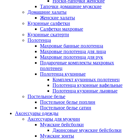
Носки-тапочки женские
Тапочки домашние мужские
Домашние халаты
Женские халаты
Кухонные салфетки
Салфетки махровые
Кухонные скатерти
Полотенца
Махровые банные полотенца
Махровые полотенца для лица
Махровые полотенца для рук
Подарочные комплекты махровых
полотенец
Полотенца кухонные
Комплект кухонных полотенец
Полотенца кухонные вафельные
Полотенца кухонные льняные
Постельное белье
Постельное белье поплин
Постельное белье сатин
Аксессуары одежды
Аксессуары для мужчин
Мужские бейсболки
Джинсовые мужские бейсболки
Мужские зонты