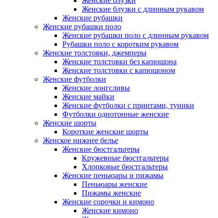
Женские блузки
Женские блузки с длинным рукавом
Женские рубашки
Женские рубашки поло
Женские рубашки поло с длинным рукавом
Рубашки поло с коротким рукавом
Женские толстовки, джемперы
Женские толстовки без капюшона
Женские толстовки с капюшоном
Женские футболки
Женские лонгсливы
Женские майки
Женские футболки с принтами, туники
Футболки однотонные женские
Женские шорты
Короткие женские шорты
Женское нижнее белье
Женские бюстгальтеры
Кружевные бюстгальтеры
Хлопковые бюстгальтеры
Женские пеньюары и пижамы
Пеньюары женские
Пижамы женские
Женские сорочки и кимоно
Женские кимоно