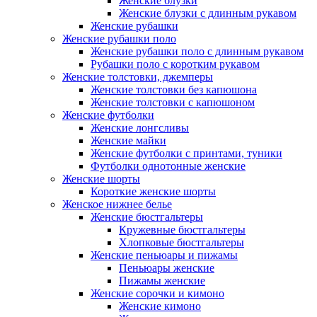
Женские блузки
Женские блузки с длинным рукавом
Женские рубашки
Женские рубашки поло
Женские рубашки поло с длинным рукавом
Рубашки поло с коротким рукавом
Женские толстовки, джемперы
Женские толстовки без капюшона
Женские толстовки с капюшоном
Женские футболки
Женские лонгсливы
Женские майки
Женские футболки с принтами, туники
Футболки однотонные женские
Женские шорты
Короткие женские шорты
Женское нижнее белье
Женские бюстгальтеры
Кружевные бюстгальтеры
Хлопковые бюстгальтеры
Женские пеньюары и пижамы
Пеньюары женские
Пижамы женские
Женские сорочки и кимоно
Женские кимоно