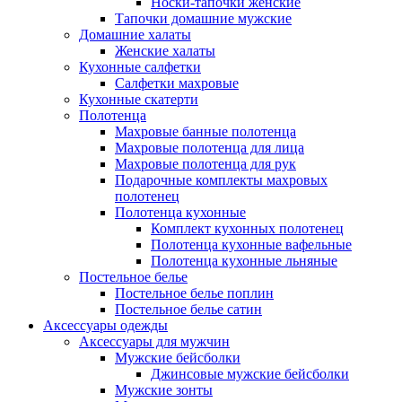
Носки-тапочки женские
Тапочки домашние мужские
Домашние халаты
Женские халаты
Кухонные салфетки
Салфетки махровые
Кухонные скатерти
Полотенца
Махровые банные полотенца
Махровые полотенца для лица
Махровые полотенца для рук
Подарочные комплекты махровых
полотенец
Полотенца кухонные
Комплект кухонных полотенец
Полотенца кухонные вафельные
Полотенца кухонные льняные
Постельное белье
Постельное белье поплин
Постельное белье сатин
Аксессуары одежды
Аксессуары для мужчин
Мужские бейсболки
Джинсовые мужские бейсболки
Мужские зонты