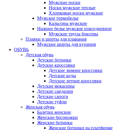
Мужские носки
Носки мужские теплые
Хлопковые носки мужские
Мужское термобелье
Кальсоны мужские
Нижнее белье мужское повседневное
Мужские трусы боксеры
Плавки и шорты для плавания
Мужские шорты для купания
ОБУВЬ
Детская обувь
Детские ботинки
Детские кроссовки
Детские зимние кроссовки
Детские кеды
Детские летние кроссовки
Детские мокасины
Детские сандалии
Детские сапоги
Детские туфли
Женская обувь
Балетки женские
Женские босоножки
Женские ботинки
Женские ботинки на платформе