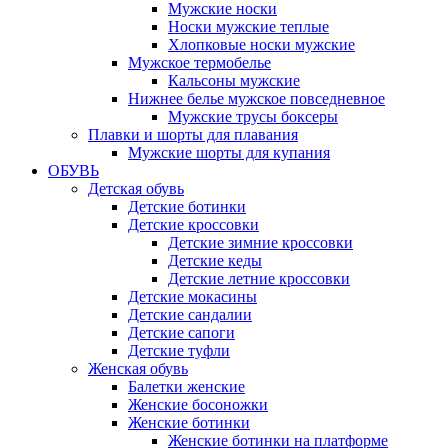
Мужские носки
Носки мужские теплые
Хлопковые носки мужские
Мужское термобелье
Кальсоны мужские
Нижнее белье мужское повседневное
Мужские трусы боксеры
Плавки и шорты для плавания
Мужские шорты для купания
ОБУВЬ
Детская обувь
Детские ботинки
Детские кроссовки
Детские зимние кроссовки
Детские кеды
Детские летние кроссовки
Детские мокасины
Детские сандалии
Детские сапоги
Детские туфли
Женская обувь
Балетки женские
Женские босоножки
Женские ботинки
Женские ботинки на платформе