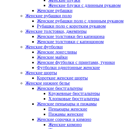
Женские блузки
Женские блузки с длинным рукавом
Женские рубашки
Женские рубашки поло
Женские рубашки поло с длинным рукавом
Рубашки поло с коротким рукавом
Женские толстовки, джемперы
Женские толстовки без капюшона
Женские толстовки с капюшоном
Женские футболки
Женские лонгсливы
Женские майки
Женские футболки с принтами, туники
Футболки однотонные женские
Женские шорты
Короткие женские шорты
Женское нижнее белье
Женские бюстгальтеры
Кружевные бюстгальтеры
Хлопковые бюстгальтеры
Женские пеньюары и пижамы
Пеньюары женские
Пижамы женские
Женские сорочки и кимоно
Женские кимоно