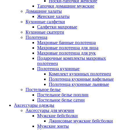
Носки-тапочки женские
Тапочки домашние мужские
Домашние халаты
Женские халаты
Кухонные салфетки
Салфетки махровые
Кухонные скатерти
Полотенца
Махровые банные полотенца
Махровые полотенца для лица
Махровые полотенца для рук
Подарочные комплекты махровых
полотенец
Полотенца кухонные
Комплект кухонных полотенец
Полотенца кухонные вафельные
Полотенца кухонные льняные
Постельное белье
Постельное белье поплин
Постельное белье сатин
Аксессуары одежды
Аксессуары для мужчин
Мужские бейсболки
Джинсовые мужские бейсболки
Мужские зонты