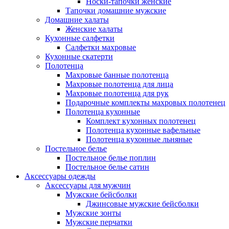
Носки-тапочки женские
Тапочки домашние мужские
Домашние халаты
Женские халаты
Кухонные салфетки
Салфетки махровые
Кухонные скатерти
Полотенца
Махровые банные полотенца
Махровые полотенца для лица
Махровые полотенца для рук
Подарочные комплекты махровых полотенец
Полотенца кухонные
Комплект кухонных полотенец
Полотенца кухонные вафельные
Полотенца кухонные льняные
Постельное белье
Постельное белье поплин
Постельное белье сатин
Аксессуары одежды
Аксессуары для мужчин
Мужские бейсболки
Джинсовые мужские бейсболки
Мужские зонты
Мужские перчатки