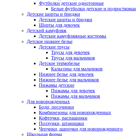
Футболки детские однотонные
Белые футболки детские и подростковы
Детские шорты и бриджи
Детские шорты и бриджи
Шорты для девочек
Детский камуфляж
Детские камуфляжные костюмы
Детское нижнее белье
Детские трусы
Трусы для девочек
Трусы для мальчиков
Детское термобелье
Кальсоны для мальчиков
Нижнее белье для девочек
Нижнее белье для мальчиков
Пижамы детские
Пижамы для девочек
Пижамы для мальчиков
Для новорожденных
Боди, песочники
Комбинезоны для новорожденных
Кофточки, распашонки
Ползунки, штанишки
Чепчики, шапочки для новорожденного
Школьная форма