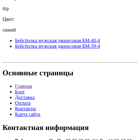
б/р
Цвет:
синий
Бейсболка мужская джинсовая БМ-40-4
Бейсболка мужская джинсовая БМ-39-4
Основные
страницы
Главная
Блог
Доставка
Оплата
Контакты
Карта сайта
Контактная
информация