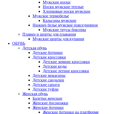
Мужские носки
Носки мужские теплые
Хлопковые носки мужские
Мужское термобелье
Кальсоны мужские
Нижнее белье мужское повседневное
Мужские трусы боксеры
Плавки и шорты для плавания
Мужские шорты для купания
ОБУВЬ
Детская обувь
Детские ботинки
Детские кроссовки
Детские зимние кроссовки
Детские кеды
Детские летние кроссовки
Детские мокасины
Детские сандалии
Детские сапоги
Детские туфли
Женская обувь
Балетки женские
Женские босоножки
Женские ботинки
Женские ботинки на платформе