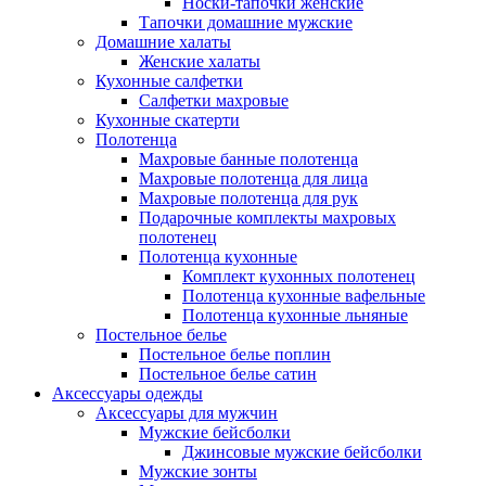
Носки-тапочки женские
Тапочки домашние мужские
Домашние халаты
Женские халаты
Кухонные салфетки
Салфетки махровые
Кухонные скатерти
Полотенца
Махровые банные полотенца
Махровые полотенца для лица
Махровые полотенца для рук
Подарочные комплекты махровых
полотенец
Полотенца кухонные
Комплект кухонных полотенец
Полотенца кухонные вафельные
Полотенца кухонные льняные
Постельное белье
Постельное белье поплин
Постельное белье сатин
Аксессуары одежды
Аксессуары для мужчин
Мужские бейсболки
Джинсовые мужские бейсболки
Мужские зонты