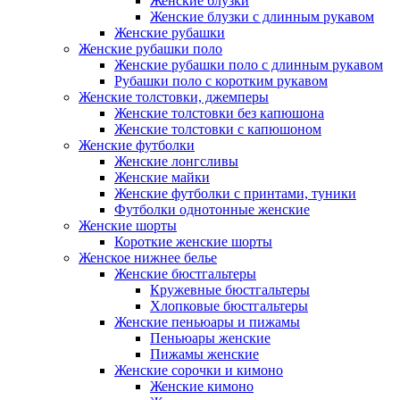
Женские блузки
Женские блузки с длинным рукавом
Женские рубашки
Женские рубашки поло
Женские рубашки поло с длинным рукавом
Рубашки поло с коротким рукавом
Женские толстовки, джемперы
Женские толстовки без капюшона
Женские толстовки с капюшоном
Женские футболки
Женские лонгсливы
Женские майки
Женские футболки с принтами, туники
Футболки однотонные женские
Женские шорты
Короткие женские шорты
Женское нижнее белье
Женские бюстгальтеры
Кружевные бюстгальтеры
Хлопковые бюстгальтеры
Женские пеньюары и пижамы
Пеньюары женские
Пижамы женские
Женские сорочки и кимоно
Женские кимоно