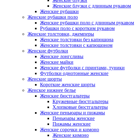
Женские блузки
Женские блузки с длинным рукавом
Женские рубашки
Женские рубашки поло
Женские рубашки поло с длинным рукавом
Рубашки поло с коротким рукавом
Женские толстовки, джемперы
Женские толстовки без капюшона
Женские толстовки с капюшоном
Женские футболки
Женские лонгсливы
Женские майки
Женские футболки с принтами, туники
Футболки однотонные женские
Женские шорты
Короткие женские шорты
Женское нижнее белье
Женские бюстгальтеры
Кружевные бюстгальтеры
Хлопковые бюстгальтеры
Женские пеньюары и пижамы
Пеньюары женские
Пижамы женские
Женские сорочки и кимоно
Женские кимоно