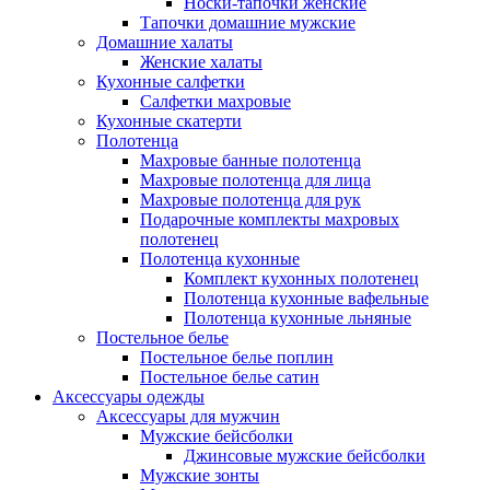
Носки-тапочки женские
Тапочки домашние мужские
Домашние халаты
Женские халаты
Кухонные салфетки
Салфетки махровые
Кухонные скатерти
Полотенца
Махровые банные полотенца
Махровые полотенца для лица
Махровые полотенца для рук
Подарочные комплекты махровых
полотенец
Полотенца кухонные
Комплект кухонных полотенец
Полотенца кухонные вафельные
Полотенца кухонные льняные
Постельное белье
Постельное белье поплин
Постельное белье сатин
Аксессуары одежды
Аксессуары для мужчин
Мужские бейсболки
Джинсовые мужские бейсболки
Мужские зонты