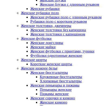
Женские блузки
Женские блузки с длинным рукавом
Женские рубашки
Женские рубашки поло
Женские рубашки поло с длинным рукавом
Рубашки поло с коротким рукавом
Женские толстовки, джемперы
Женские толстовки без капюшона
Женские толстовки с капюшоном
Женские футболки
Женские лонгсливы
Женские майки
Женские футболки с принтами, туники
Футболки однотонные женские
Женские шорты
Короткие женские шорты
Женское нижнее белье
Женские бюстгальтеры
Кружевные бюстгальтеры
Хлопковые бюстгальтеры
Женские пеньюары и пижамы
Пеньюары женские
Пижамы женские
Женские сорочки и кимоно
Женские кимоно