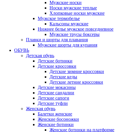
Мужские носки
Носки мужские теплые
Хлопковые носки мужские
Мужское термобелье
Кальсоны мужские
Нижнее белье мужское повседневное
Мужские трусы боксеры
Плавки и шорты для плавания
Мужские шорты для купания
ОБУВЬ
Детская обувь
Детские ботинки
Детские кроссовки
Детские зимние кроссовки
Детские кеды
Детские летние кроссовки
Детские мокасины
Детские сандалии
Детские сапоги
Детские туфли
Женская обувь
Балетки женские
Женские босоножки
Женские ботинки
Женские ботинки на платформе