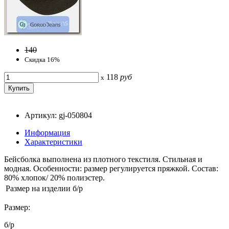
140
Скидка 16%
118
руб
x
Артикул: gj-050804
Информация
Характеристики
Бейсболка выполнена из плотного текстиля. Стильная и
модная. Особенности: размер регулируется пряжкой. Состав:
80% хлопок/ 20% полиэстер.
Размер на изделии
б/р
Размер:
б/р