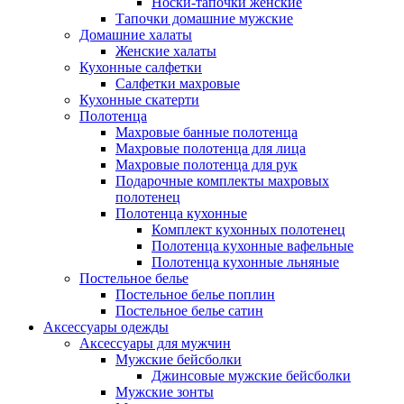
Носки-тапочки женские
Тапочки домашние мужские
Домашние халаты
Женские халаты
Кухонные салфетки
Салфетки махровые
Кухонные скатерти
Полотенца
Махровые банные полотенца
Махровые полотенца для лица
Махровые полотенца для рук
Подарочные комплекты махровых
полотенец
Полотенца кухонные
Комплект кухонных полотенец
Полотенца кухонные вафельные
Полотенца кухонные льняные
Постельное белье
Постельное белье поплин
Постельное белье сатин
Аксессуары одежды
Аксессуары для мужчин
Мужские бейсболки
Джинсовые мужские бейсболки
Мужские зонты