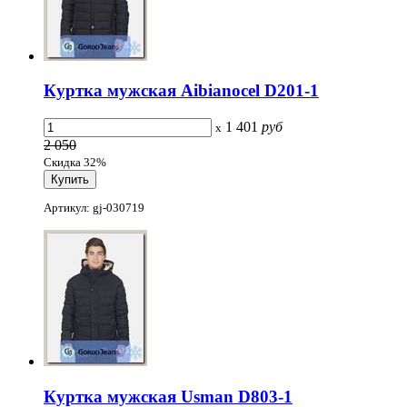
Куртка мужская Aibianocel D201-1
1 401
руб
x
2 050
Скидка 32%
Артикул: gj-030719
Куртка мужская Usman D803-1