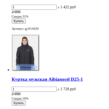
1 422
руб
x
2 050
Скидка 31%
Артикул: gj-014429
Куртка мужская Aibianocel D25-1
1 729
руб
x
2 050
Скидка 16%