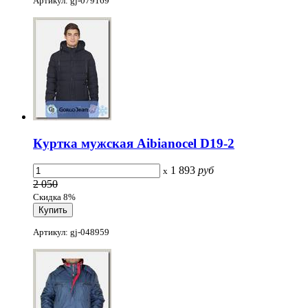
Артикул: gj-079169
Куртка мужская Aibianocel D19-2
1 893
руб
x
2 050
Скидка 8%
Артикул: gj-048959