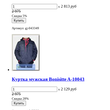
2 813
руб
x
2 975
Скидка 5%
Артикул: gj-043349
Куртка мужская Bonisitte A-10043
2 129
руб
x
2 975
Скидка 28%