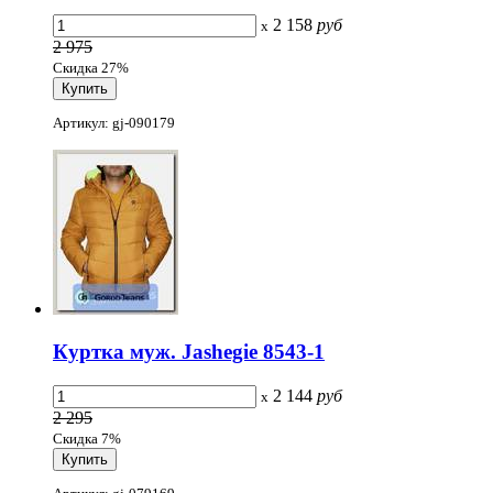
2 158
руб
x
2 975
Скидка 27%
Артикул: gj-090179
Куртка муж. Jashegie 8543-1
2 144
руб
x
2 295
Скидка 7%