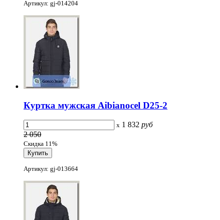
Артикул: gj-014204
Куртка мужская Aibianocel D25-2
1 832
руб
x
2 050
Скидка 11%
Артикул: gj-013664