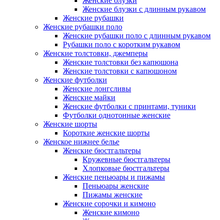
Женские блузки
Женские блузки с длинным рукавом
Женские рубашки
Женские рубашки поло
Женские рубашки поло с длинным рукавом
Рубашки поло с коротким рукавом
Женские толстовки, джемперы
Женские толстовки без капюшона
Женские толстовки с капюшоном
Женские футболки
Женские лонгсливы
Женские майки
Женские футболки с принтами, туники
Футболки однотонные женские
Женские шорты
Короткие женские шорты
Женское нижнее белье
Женские бюстгальтеры
Кружевные бюстгальтеры
Хлопковые бюстгальтеры
Женские пеньюары и пижамы
Пеньюары женские
Пижамы женские
Женские сорочки и кимоно
Женские кимоно