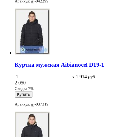
Артикул: gj-042299
Куртка мужская Aibianocel D19-1
1 914
руб
x
2 050
Скидка 7%
Артикул: gj-037319