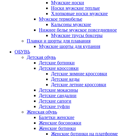
Мужские носки
Носки мужские теплые
Хлопковые носки мужские
Мужское термобелье
Кальсоны мужские
Нижнее белье мужское повседневное
Мужские трусы боксеры
Плавки и шорты для плавания
Мужские шорты для купания
ОБУВЬ
Детская обувь
Детские ботинки
Детские кроссовки
Детские зимние кроссовки
Детские кеды
Детские летние кроссовки
Детские мокасины
Детские сандалии
Детские сапоги
Детские туфли
Женская обувь
Балетки женские
Женские босоножки
Женские ботинки
Женские ботинки на платформе