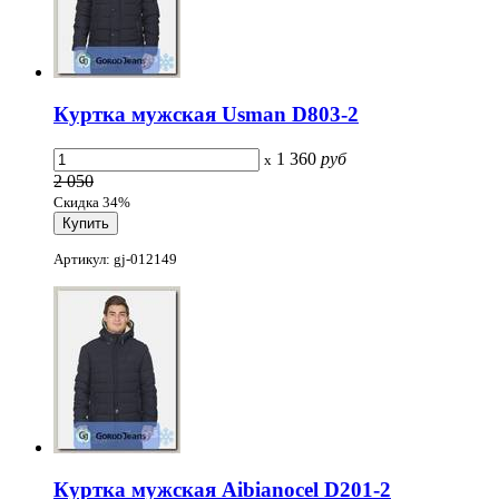
Куртка мужская Usman D803-2
1 360
руб
x
2 050
Скидка 34%
Артикул: gj-012149
Куртка мужская Aibianocel D201-2