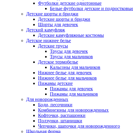
Футболки детские однотонные
Белые футболки детские и подростковы
Детские шорты и бриджи
Детские шорты и бриджи
Шорты для девочек
Детский камуфляж
Детские камуфляжные костюмы
Детское нижнее белье
Детские трусы
Трусы для девочек
Трусы для мальчиков
Детское термобелье
Кальсоны для мальчиков
Нижнее белье для девочек
Нижнее белье для мальчиков
Пижамы детские
Пижамы для девочек
Пижамы для мальчиков
Для новорожденных
Боди, песочники
Комбинезоны для новорожденных
Кофточки, распашонки
Ползунки, штанишки
Чепчики, шапочки для новорожденного
Школьная форма