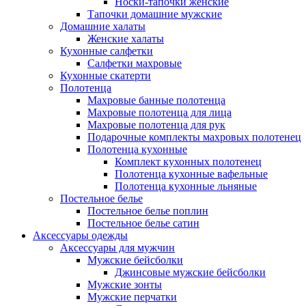
Носки-тапочки женские
Тапочки домашние мужские
Домашние халаты
Женские халаты
Кухонные салфетки
Салфетки махровые
Кухонные скатерти
Полотенца
Махровые банные полотенца
Махровые полотенца для лица
Махровые полотенца для рук
Подарочные комплекты махровых полотенец
Полотенца кухонные
Комплект кухонных полотенец
Полотенца кухонные вафельные
Полотенца кухонные льняные
Постельное белье
Постельное белье поплин
Постельное белье сатин
Аксессуары одежды
Аксессуары для мужчин
Мужские бейсболки
Джинсовые мужские бейсболки
Мужские зонты
Мужские перчатки