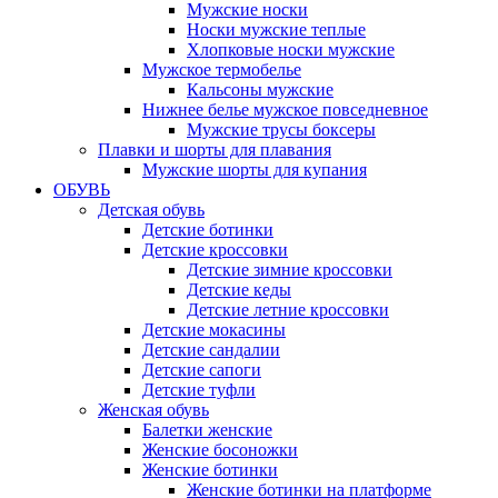
Мужские носки
Носки мужские теплые
Хлопковые носки мужские
Мужское термобелье
Кальсоны мужские
Нижнее белье мужское повседневное
Мужские трусы боксеры
Плавки и шорты для плавания
Мужские шорты для купания
ОБУВЬ
Детская обувь
Детские ботинки
Детские кроссовки
Детские зимние кроссовки
Детские кеды
Детские летние кроссовки
Детские мокасины
Детские сандалии
Детские сапоги
Детские туфли
Женская обувь
Балетки женские
Женские босоножки
Женские ботинки
Женские ботинки на платформе