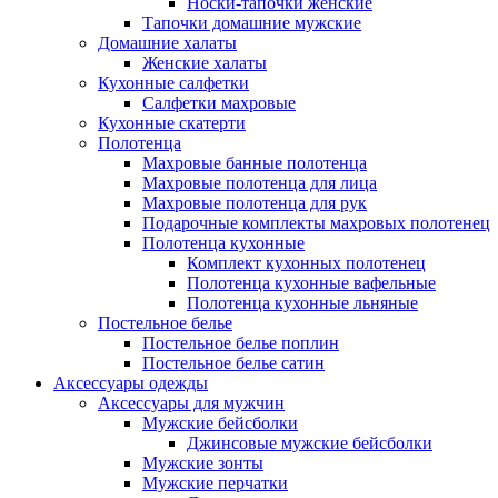
Носки-тапочки женские
Тапочки домашние мужские
Домашние халаты
Женские халаты
Кухонные салфетки
Салфетки махровые
Кухонные скатерти
Полотенца
Махровые банные полотенца
Махровые полотенца для лица
Махровые полотенца для рук
Подарочные комплекты махровых полотенец
Полотенца кухонные
Комплект кухонных полотенец
Полотенца кухонные вафельные
Полотенца кухонные льняные
Постельное белье
Постельное белье поплин
Постельное белье сатин
Аксессуары одежды
Аксессуары для мужчин
Мужские бейсболки
Джинсовые мужские бейсболки
Мужские зонты
Мужские перчатки