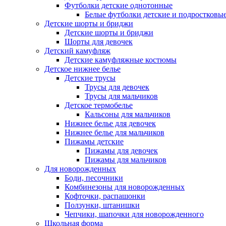
Футболки детские однотонные
Белые футболки детские и подростковы
Детские шорты и бриджи
Детские шорты и бриджи
Шорты для девочек
Детский камуфляж
Детские камуфляжные костюмы
Детское нижнее белье
Детские трусы
Трусы для девочек
Трусы для мальчиков
Детское термобелье
Кальсоны для мальчиков
Нижнее белье для девочек
Нижнее белье для мальчиков
Пижамы детские
Пижамы для девочек
Пижамы для мальчиков
Для новорожденных
Боди, песочники
Комбинезоны для новорожденных
Кофточки, распашонки
Ползунки, штанишки
Чепчики, шапочки для новорожденного
Школьная форма