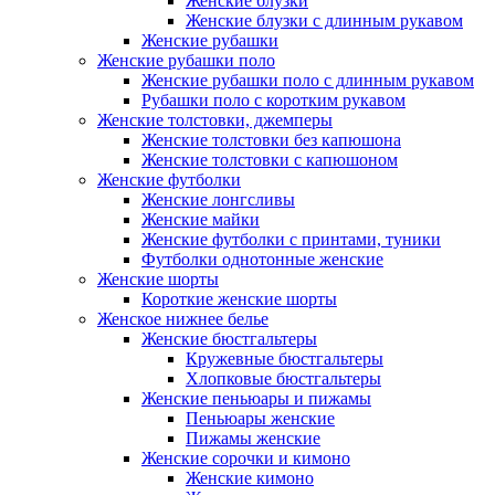
Женские блузки
Женские блузки с длинным рукавом
Женские рубашки
Женские рубашки поло
Женские рубашки поло с длинным рукавом
Рубашки поло с коротким рукавом
Женские толстовки, джемперы
Женские толстовки без капюшона
Женские толстовки с капюшоном
Женские футболки
Женские лонгсливы
Женские майки
Женские футболки с принтами, туники
Футболки однотонные женские
Женские шорты
Короткие женские шорты
Женское нижнее белье
Женские бюстгальтеры
Кружевные бюстгальтеры
Хлопковые бюстгальтеры
Женские пеньюары и пижамы
Пеньюары женские
Пижамы женские
Женские сорочки и кимоно
Женские кимоно