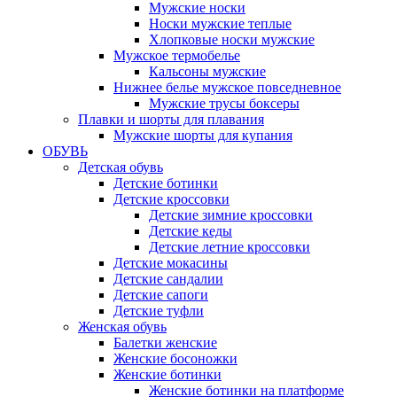
Мужские носки
Носки мужские теплые
Хлопковые носки мужские
Мужское термобелье
Кальсоны мужские
Нижнее белье мужское повседневное
Мужские трусы боксеры
Плавки и шорты для плавания
Мужские шорты для купания
ОБУВЬ
Детская обувь
Детские ботинки
Детские кроссовки
Детские зимние кроссовки
Детские кеды
Детские летние кроссовки
Детские мокасины
Детские сандалии
Детские сапоги
Детские туфли
Женская обувь
Балетки женские
Женские босоножки
Женские ботинки
Женские ботинки на платформе