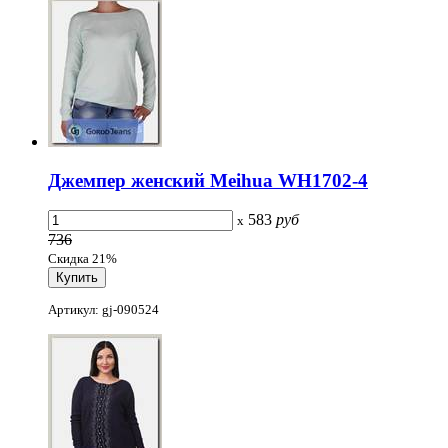
Джемпер женский Meihua WH1702-4
583
руб
x
736
Скидка 21%
Артикул: gj-090524