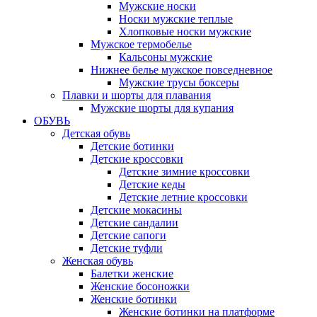
Мужские носки
Носки мужские теплые
Хлопковые носки мужские
Мужское термобелье
Кальсоны мужские
Нижнее белье мужское повседневное
Мужские трусы боксеры
Плавки и шорты для плавания
Мужские шорты для купания
ОБУВЬ
Детская обувь
Детские ботинки
Детские кроссовки
Детские зимние кроссовки
Детские кеды
Детские летние кроссовки
Детские мокасины
Детские сандалии
Детские сапоги
Детские туфли
Женская обувь
Балетки женские
Женские босоножки
Женские ботинки
Женские ботинки на платформе