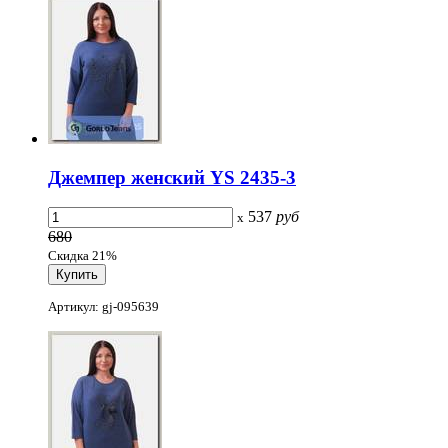
Джемпер женский YS 2435-3
537
руб
x
680
Скидка 21%
Артикул: gj-095639