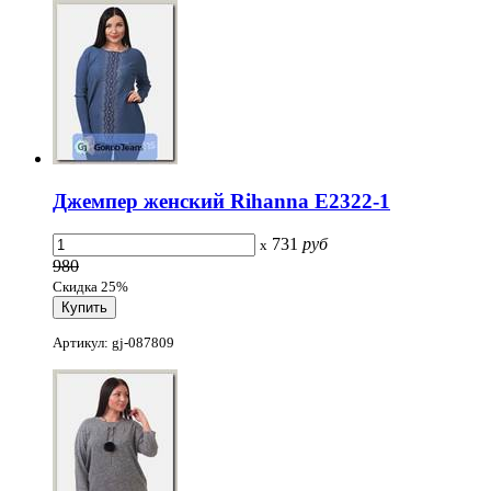
Джемпер женский Rihanna E2322-1
731
руб
x
980
Скидка 25%
Артикул: gj-087809