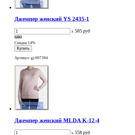
Джемпер женский YS 2435-1
585
руб
x
680
Скидка 14%
Артикул: gj-097394
Джемпер женский MLDA K-12-4
558
руб
x