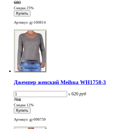
680
Скидка 25%
Артикул: gj-100814
Джемпер женский Meihua WH1758-3
620
руб
x
704
Скидка 12%
Артикул: gj-098759