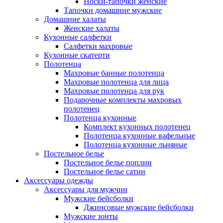
Носки-тапочки женские
Тапочки домашние мужские
Домашние халаты
Женские халаты
Кухонные салфетки
Салфетки махровые
Кухонные скатерти
Полотенца
Махровые банные полотенца
Махровые полотенца для лица
Махровые полотенца для рук
Подарочные комплекты махровых
полотенец
Полотенца кухонные
Комплект кухонных полотенец
Полотенца кухонные вафельные
Полотенца кухонные льняные
Постельное белье
Постельное белье поплин
Постельное белье сатин
Аксессуары одежды
Аксессуары для мужчин
Мужские бейсболки
Джинсовые мужские бейсболки
Мужские зонты