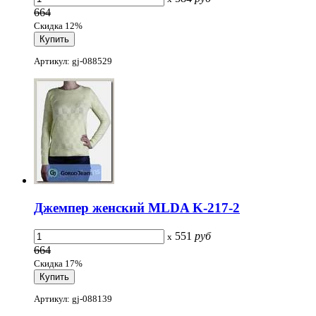
664
Скидка 12%
Артикул: gj-088529
Джемпер женский MLDA K-217-2
551
руб
x
664
Скидка 17%
Артикул: gj-088139