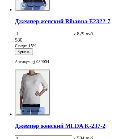
Джемпер женский Rihanna E2322-7
829
руб
x
980
Скидка 15%
Артикул: gj-089054
Джемпер женский MLDA K-237-2
584
руб
x