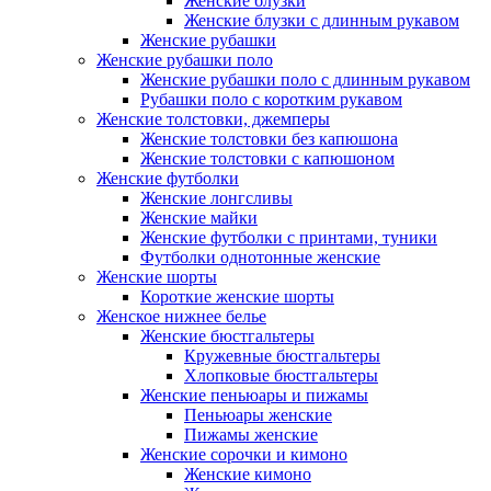
Женские блузки
Женские блузки с длинным рукавом
Женские рубашки
Женские рубашки поло
Женские рубашки поло с длинным рукавом
Рубашки поло с коротким рукавом
Женские толстовки, джемперы
Женские толстовки без капюшона
Женские толстовки с капюшоном
Женские футболки
Женские лонгсливы
Женские майки
Женские футболки с принтами, туники
Футболки однотонные женские
Женские шорты
Короткие женские шорты
Женское нижнее белье
Женские бюстгальтеры
Кружевные бюстгальтеры
Хлопковые бюстгальтеры
Женские пеньюары и пижамы
Пеньюары женские
Пижамы женские
Женские сорочки и кимоно
Женские кимоно