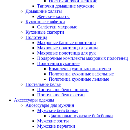
Носки-тапочки женские
Тапочки домашние мужские
Домашние халаты
Женские халаты
Кухонные салфетки
Салфетки махровые
Кухонные скатерти
Полотенца
Махровые банные полотенца
Махровые полотенца для лица
Махровые полотенца для рук
Подарочные комплекты махровых полотенец
Полотенца кухонные
Комплект кухонных полотенец
Полотенца кухонные вафельные
Полотенца кухонные льняные
Постельное белье
Постельное белье поплин
Постельное белье сатин
Аксессуары одежды
Аксессуары для мужчин
Мужские бейсболки
Джинсовые мужские бейсболки
Мужские зонты
Мужские перчатки