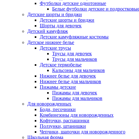
Футболки детские однотонные
Белые футболки детские и подростковы
Детские шорты и бриджи
Детские шорты и бриджи
Шорты для девочек
Детский камуфляж
Детские камуфляжные костюмы
Детское нижнее белье
Детские трусы
Трусы для девочек
Трусы для мальчиков
Детское термобелье
Кальсоны для мальчиков
Нижнее белье для девочек
Нижнее белье для мальчиков
Пижамы детские
Пижамы для девочек
Пижамы для мальчиков
Для новорожденных
Боди, песочники
Комбинезоны для новорожденных
Кофточки, распашонки
Ползунки, штанишки
Чепчики, шапочки для новорожденного
Школьная форма