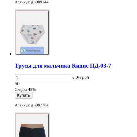
Артикул: gj-089144
Трусы для мальчика Кидис ПД-03-7
26
руб
x
50
Скидка 48%
Артикул: gj-087764