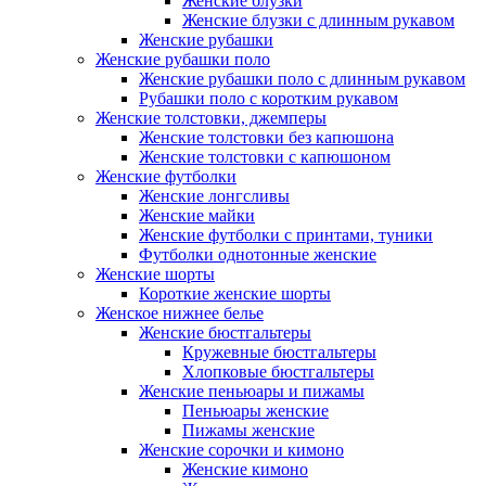
Женские блузки
Женские блузки с длинным рукавом
Женские рубашки
Женские рубашки поло
Женские рубашки поло с длинным рукавом
Рубашки поло с коротким рукавом
Женские толстовки, джемперы
Женские толстовки без капюшона
Женские толстовки с капюшоном
Женские футболки
Женские лонгсливы
Женские майки
Женские футболки с принтами, туники
Футболки однотонные женские
Женские шорты
Короткие женские шорты
Женское нижнее белье
Женские бюстгальтеры
Кружевные бюстгальтеры
Хлопковые бюстгальтеры
Женские пеньюары и пижамы
Пеньюары женские
Пижамы женские
Женские сорочки и кимоно
Женские кимоно