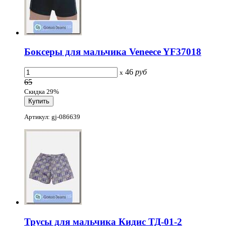
Боксеры для мальчика Veneece YF37018
46
руб
x
65
Скидка 29%
Артикул: gj-086639
Трусы для мальчика Кидис ТД-01-2