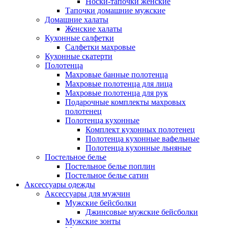
Носки-тапочки женские
Тапочки домашние мужские
Домашние халаты
Женские халаты
Кухонные салфетки
Салфетки махровые
Кухонные скатерти
Полотенца
Махровые банные полотенца
Махровые полотенца для лица
Махровые полотенца для рук
Подарочные комплекты махровых
полотенец
Полотенца кухонные
Комплект кухонных полотенец
Полотенца кухонные вафельные
Полотенца кухонные льняные
Постельное белье
Постельное белье поплин
Постельное белье сатин
Аксессуары одежды
Аксессуары для мужчин
Мужские бейсболки
Джинсовые мужские бейсболки
Мужские зонты