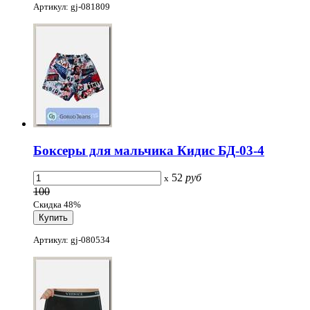
Артикул: gj-081809
Боксеры для мальчика Кидис БД-03-4
52
руб
x
100
Скидка 48%
Артикул: gj-080534