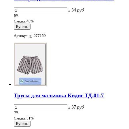
34
руб
x
65
Скидка 48%
Артикул: gj-077159
Трусы для мальчика Кидис ТД-01-7
37
руб
x
75
Скидка 51%