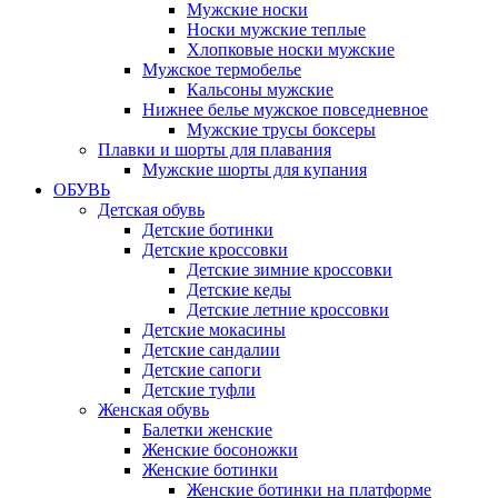
Мужские носки
Носки мужские теплые
Хлопковые носки мужские
Мужское термобелье
Кальсоны мужские
Нижнее белье мужское повседневное
Мужские трусы боксеры
Плавки и шорты для плавания
Мужские шорты для купания
ОБУВЬ
Детская обувь
Детские ботинки
Детские кроссовки
Детские зимние кроссовки
Детские кеды
Детские летние кроссовки
Детские мокасины
Детские сандалии
Детские сапоги
Детские туфли
Женская обувь
Балетки женские
Женские босоножки
Женские ботинки
Женские ботинки на платформе