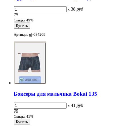
38
руб
x
75
Скидка 49%
Артикул: gj-084209
Боксеры для мальчика Bokai 135
41
руб
x
75
Скидка 45%