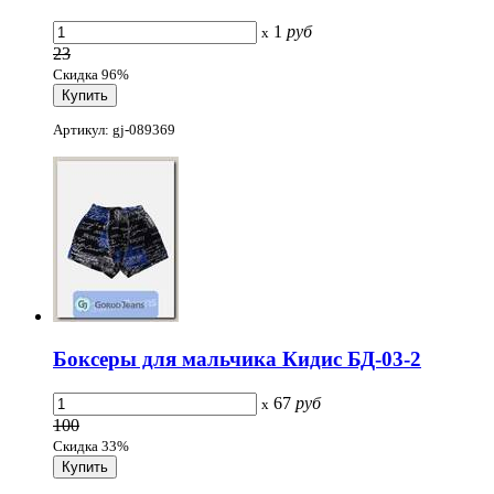
1
руб
x
23
Скидка 96%
Артикул: gj-089369
Боксеры для мальчика Кидис БД-03-2
67
руб
x
100
Скидка 33%