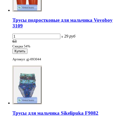
Трусы подростковые для мальчика Vovoboy
3109
29
руб
x
63
Скидка 54%
Артикул: gj-093044
Трусы для мальчика Sikelipuka F9082