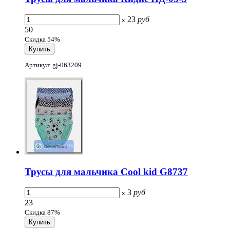
23
руб
x
50
Скидка 54%
Артикул: gj-063209
Трусы для мальчика Cool kid G8737
3
руб
x
23
Скидка 87%