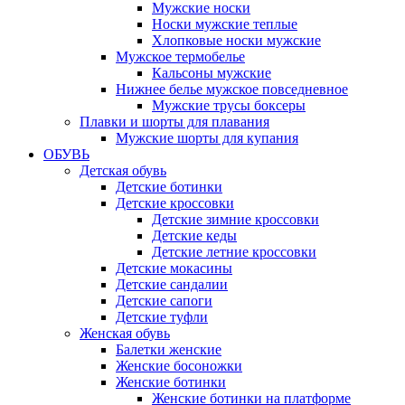
Мужские носки
Носки мужские теплые
Хлопковые носки мужские
Мужское термобелье
Кальсоны мужские
Нижнее белье мужское повседневное
Мужские трусы боксеры
Плавки и шорты для плавания
Мужские шорты для купания
ОБУВЬ
Детская обувь
Детские ботинки
Детские кроссовки
Детские зимние кроссовки
Детские кеды
Детские летние кроссовки
Детские мокасины
Детские сандалии
Детские сапоги
Детские туфли
Женская обувь
Балетки женские
Женские босоножки
Женские ботинки
Женские ботинки на платформе