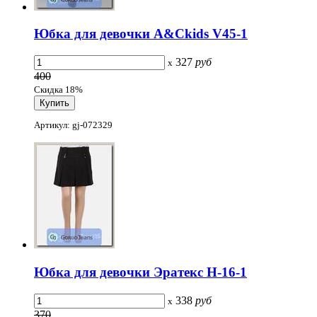
Юбка для девочки A&Ckids V45-1
327
руб
x
400
Скидка 18%
Артикул: gj-072329
Юбка для девочки Эратекс H-16-1
338
руб
x
370