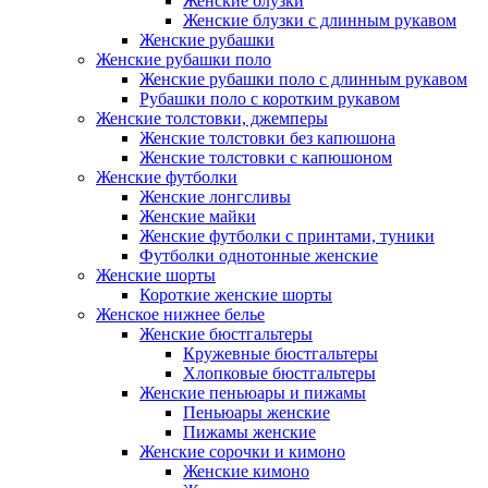
Женские блузки
Женские блузки с длинным рукавом
Женские рубашки
Женские рубашки поло
Женские рубашки поло с длинным рукавом
Рубашки поло с коротким рукавом
Женские толстовки, джемперы
Женские толстовки без капюшона
Женские толстовки с капюшоном
Женские футболки
Женские лонгсливы
Женские майки
Женские футболки с принтами, туники
Футболки однотонные женские
Женские шорты
Короткие женские шорты
Женское нижнее белье
Женские бюстгальтеры
Кружевные бюстгальтеры
Хлопковые бюстгальтеры
Женские пеньюары и пижамы
Пеньюары женские
Пижамы женские
Женские сорочки и кимоно
Женские кимоно