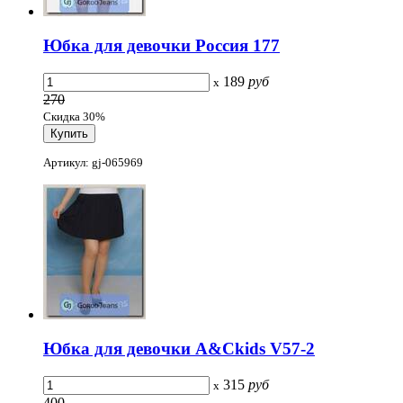
Юбка для девочки Россия 177
189
руб
x
270
Скидка 30%
Артикул: gj-065969
Юбка для девочки A&Ckids V57-2
315
руб
x
400