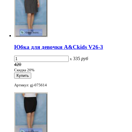
Юбка для девочки A&Ckids V26-3
335
руб
x
420
Скидка 20%
Артикул: gj-075614