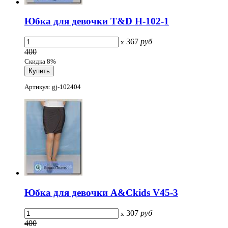
Юбка для девочки T&D H-102-1
367
руб
x
400
Скидка 8%
Артикул: gj-102404
Юбка для девочки A&Ckids V45-3
307
руб
x
400