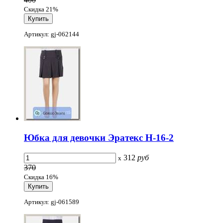
Скидка 21%
Артикул: gj-062144
Юбка для девочки Эратекс H-16-2
312
руб
x
370
Скидка 16%
Артикул: gj-061589