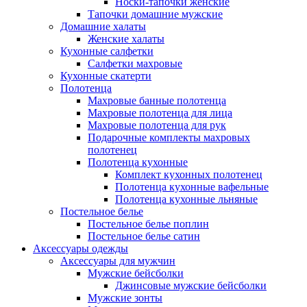
Носки-тапочки женские
Тапочки домашние мужские
Домашние халаты
Женские халаты
Кухонные салфетки
Салфетки махровые
Кухонные скатерти
Полотенца
Махровые банные полотенца
Махровые полотенца для лица
Махровые полотенца для рук
Подарочные комплекты махровых
полотенец
Полотенца кухонные
Комплект кухонных полотенец
Полотенца кухонные вафельные
Полотенца кухонные льняные
Постельное белье
Постельное белье поплин
Постельное белье сатин
Аксессуары одежды
Аксессуары для мужчин
Мужские бейсболки
Джинсовые мужские бейсболки
Мужские зонты