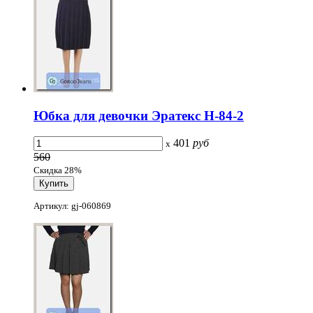
Юбка для девочки Эратекс H-84-2
401
руб
x
560
Скидка 28%
Артикул: gj-060869