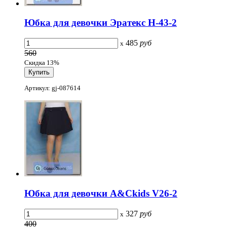
Юбка для девочки Эратекс H-43-2
485
руб
x
560
Скидка 13%
Артикул: gj-087614
Юбка для девочки A&Ckids V26-2
327
руб
x
400