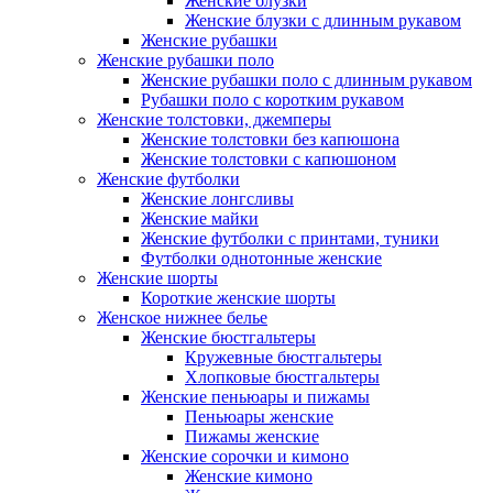
Женские блузки
Женские блузки с длинным рукавом
Женские рубашки
Женские рубашки поло
Женские рубашки поло с длинным рукавом
Рубашки поло с коротким рукавом
Женские толстовки, джемперы
Женские толстовки без капюшона
Женские толстовки с капюшоном
Женские футболки
Женские лонгсливы
Женские майки
Женские футболки с принтами, туники
Футболки однотонные женские
Женские шорты
Короткие женские шорты
Женское нижнее белье
Женские бюстгальтеры
Кружевные бюстгальтеры
Хлопковые бюстгальтеры
Женские пеньюары и пижамы
Пеньюары женские
Пижамы женские
Женские сорочки и кимоно
Женские кимоно