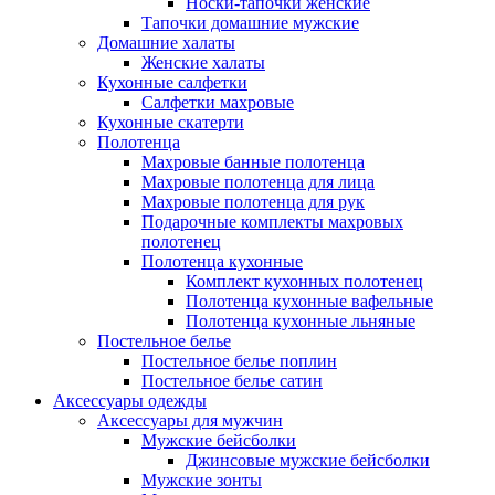
Носки-тапочки женские
Тапочки домашние мужские
Домашние халаты
Женские халаты
Кухонные салфетки
Салфетки махровые
Кухонные скатерти
Полотенца
Махровые банные полотенца
Махровые полотенца для лица
Махровые полотенца для рук
Подарочные комплекты махровых
полотенец
Полотенца кухонные
Комплект кухонных полотенец
Полотенца кухонные вафельные
Полотенца кухонные льняные
Постельное белье
Постельное белье поплин
Постельное белье сатин
Аксессуары одежды
Аксессуары для мужчин
Мужские бейсболки
Джинсовые мужские бейсболки
Мужские зонты