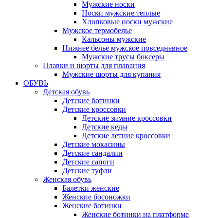
Мужские носки
Носки мужские теплые
Хлопковые носки мужские
Мужское термобелье
Кальсоны мужские
Нижнее белье мужское повседневное
Мужские трусы боксеры
Плавки и шорты для плавания
Мужские шорты для купания
ОБУВЬ
Детская обувь
Детские ботинки
Детские кроссовки
Детские зимние кроссовки
Детские кеды
Детские летние кроссовки
Детские мокасины
Детские сандалии
Детские сапоги
Детские туфли
Женская обувь
Балетки женские
Женские босоножки
Женские ботинки
Женские ботинки на платформе