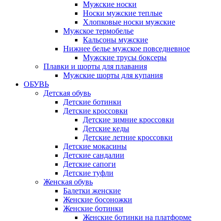
Мужские носки
Носки мужские теплые
Хлопковые носки мужские
Мужское термобелье
Кальсоны мужские
Нижнее белье мужское повседневное
Мужские трусы боксеры
Плавки и шорты для плавания
Мужские шорты для купания
ОБУВЬ
Детская обувь
Детские ботинки
Детские кроссовки
Детские зимние кроссовки
Детские кеды
Детские летние кроссовки
Детские мокасины
Детские сандалии
Детские сапоги
Детские туфли
Женская обувь
Балетки женские
Женские босоножки
Женские ботинки
Женские ботинки на платформе