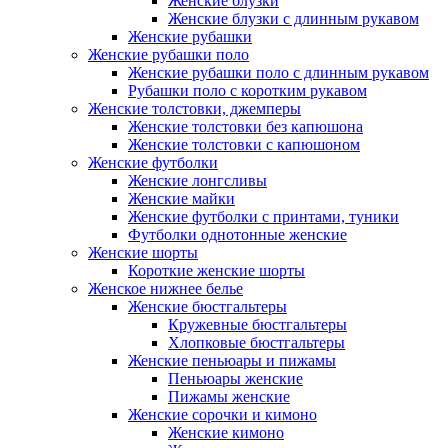
Женские блузки
Женские блузки с длинным рукавом
Женские рубашки
Женские рубашки поло
Женские рубашки поло с длинным рукавом
Рубашки поло с коротким рукавом
Женские толстовки, джемперы
Женские толстовки без капюшона
Женские толстовки с капюшоном
Женские футболки
Женские лонгсливы
Женские майки
Женские футболки с принтами, туники
Футболки однотонные женские
Женские шорты
Короткие женские шорты
Женское нижнее белье
Женские бюстгальтеры
Кружевные бюстгальтеры
Хлопковые бюстгальтеры
Женские пеньюары и пижамы
Пеньюары женские
Пижамы женские
Женские сорочки и кимоно
Женские кимоно