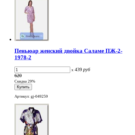
Пеньюар женский двойка Саламе ПЖ-2-
1978-2
439
руб
x
620
Скидка 29%
Артикул: gj-049259