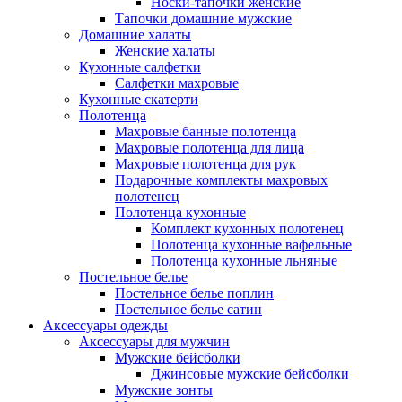
Носки-тапочки женские
Тапочки домашние мужские
Домашние халаты
Женские халаты
Кухонные салфетки
Салфетки махровые
Кухонные скатерти
Полотенца
Махровые банные полотенца
Махровые полотенца для лица
Махровые полотенца для рук
Подарочные комплекты махровых
полотенец
Полотенца кухонные
Комплект кухонных полотенец
Полотенца кухонные вафельные
Полотенца кухонные льняные
Постельное белье
Постельное белье поплин
Постельное белье сатин
Аксессуары одежды
Аксессуары для мужчин
Мужские бейсболки
Джинсовые мужские бейсболки
Мужские зонты