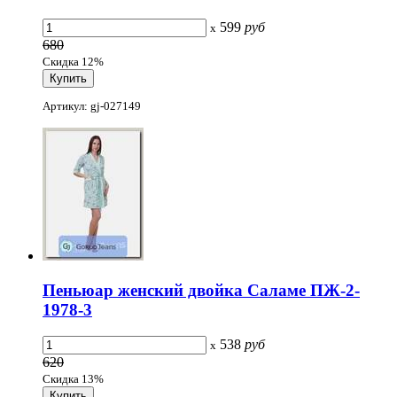
599
руб
x
680
Скидка 12%
Артикул: gj-027149
Пеньюар женский двойка Саламе ПЖ-2-
1978-3
538
руб
x
620
Скидка 13%