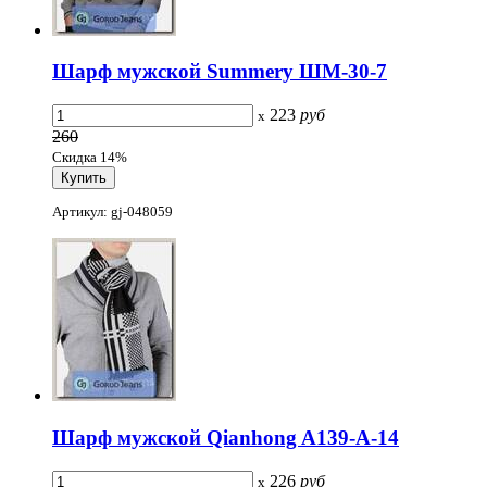
Шарф мужской Summery ШМ-30-7
223
руб
x
260
Скидка 14%
Артикул: gj-048059
Шарф мужской Qianhong A139-A-14
226
руб
x