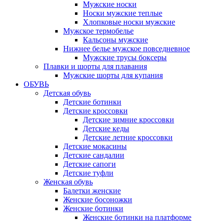
Мужские носки
Носки мужские теплые
Хлопковые носки мужские
Мужское термобелье
Кальсоны мужские
Нижнее белье мужское повседневное
Мужские трусы боксеры
Плавки и шорты для плавания
Мужские шорты для купания
ОБУВЬ
Детская обувь
Детские ботинки
Детские кроссовки
Детские зимние кроссовки
Детские кеды
Детские летние кроссовки
Детские мокасины
Детские сандалии
Детские сапоги
Детские туфли
Женская обувь
Балетки женские
Женские босоножки
Женские ботинки
Женские ботинки на платформе