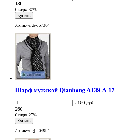
180
Скидка 32%
Артикул: gj-067364
Шарф мужской Qianhong A139-A-17
189
руб
x
260
Скидка 27%
Артикул: gj-064994