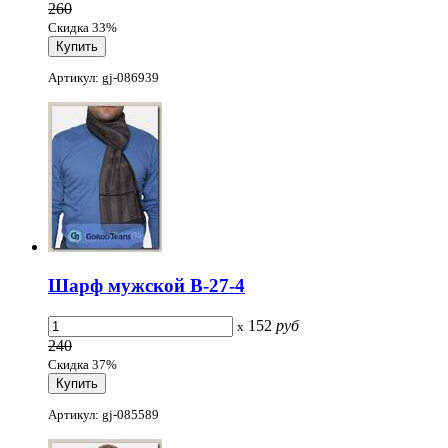
260
Скидка 33%
Артикул: gj-086939
Шарф мужской B-27-4
152
руб
x
240
Скидка 37%
Артикул: gj-085589