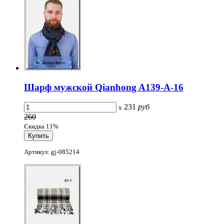
Шарф мужской Qianhong A139-A-16
231
руб
x
260
Скидка 11%
Артикул: gj-085214