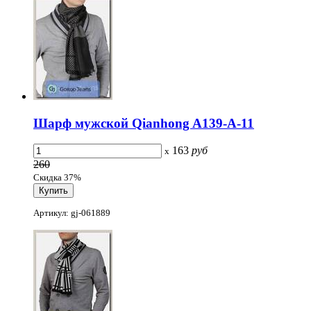
Шарф мужской Qianhong A139-A-11
163
руб
x
260
Скидка 37%
Артикул: gj-061889