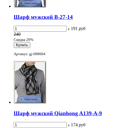
Шарф мужской B-27-14
191
руб
x
240
Скидка 20%
Артикул: gj-088604
Шарф мужской Qianhong A139-A-9
174
руб
x