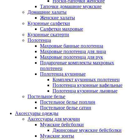
Носки-тапочки женские
Тапочки домашние мужские
Домашние халаты
Женские халаты
Кухонные салфетки
Салфетки махровые
Кухонные скатерти
Полотенца
Махровые банные полотенца
Махровые полотенца для лица
Махровые полотенца для рук
Подарочные комплекты махровых
полотенец
Полотенца кухонные
Комплект кухонных полотенец
Полотенца кухонные вафельные
Полотенца кухонные льняные
Постельное белье
Постельное белье поплин
Постельное белье сатин
Аксессуары одежды
Аксессуары для мужчин
Мужские бейсболки
Джинсовые мужские бейсболки
Мужские зонты