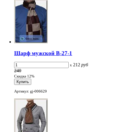
Шарф мужской B-27-1
212
руб
x
240
Скидка 12%
Артикул: gj-006629