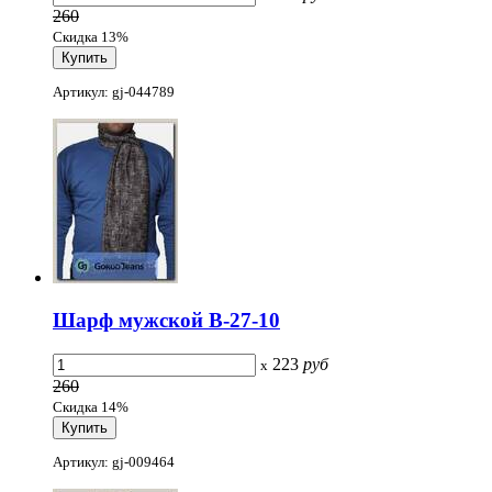
260
Скидка 13%
Артикул: gj-044789
Шарф мужской B-27-10
223
руб
x
260
Скидка 14%
Артикул: gj-009464