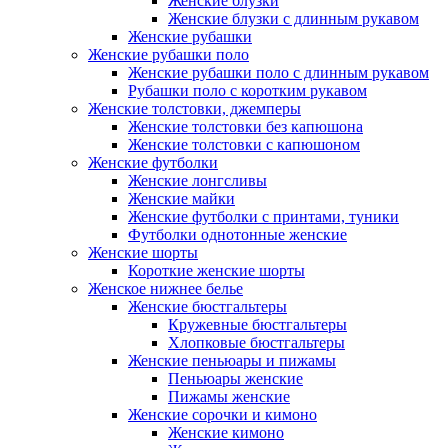
Женские блузки
Женские блузки с длинным рукавом
Женские рубашки
Женские рубашки поло
Женские рубашки поло с длинным рукавом
Рубашки поло с коротким рукавом
Женские толстовки, джемперы
Женские толстовки без капюшона
Женские толстовки с капюшоном
Женские футболки
Женские лонгсливы
Женские майки
Женские футболки с принтами, туники
Футболки однотонные женские
Женские шорты
Короткие женские шорты
Женское нижнее белье
Женские бюстгальтеры
Кружевные бюстгальтеры
Хлопковые бюстгальтеры
Женские пеньюары и пижамы
Пеньюары женские
Пижамы женские
Женские сорочки и кимоно
Женские кимоно