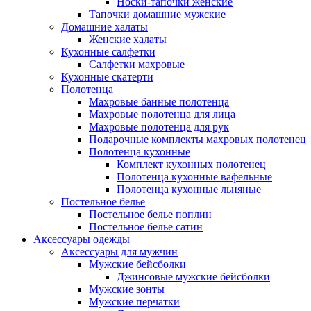
Носки-тапочки женские
Тапочки домашние мужские
Домашние халаты
Женские халаты
Кухонные салфетки
Салфетки махровые
Кухонные скатерти
Полотенца
Махровые банные полотенца
Махровые полотенца для лица
Махровые полотенца для рук
Подарочные комплекты махровых полотенец
Полотенца кухонные
Комплект кухонных полотенец
Полотенца кухонные вафельные
Полотенца кухонные льняные
Постельное белье
Постельное белье поплин
Постельное белье сатин
Аксессуары одежды
Аксессуары для мужчин
Мужские бейсболки
Джинсовые мужские бейсболки
Мужские зонты
Мужские перчатки