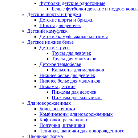
Футболки детские однотонные
Белые футболки детские и подростковы
Детские шорты и бриджи
Детские шорты и бриджи
Шорты для девочек
Детский камуфляж
Детские камуфляжные костюмы
Детское нижнее белье
Детские трусы
Трусы для девочек
Трусы для мальчиков
Детское термобелье
Кальсоны для мальчиков
Нижнее белье для девочек
Нижнее белье для мальчиков
Пижамы детские
Пижамы для девочек
Пижамы для мальчиков
Для новорожденных
Боди, песочники
Комбинезоны для новорожденных
Кофточки, распашонки
Ползунки, штанишки
Чепчики, шапочки для новорожденного
Школьная форма