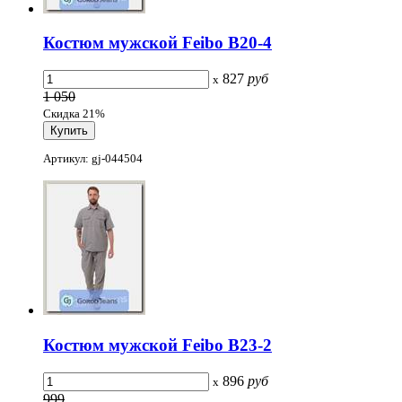
Костюм мужской Feibo B20-4
827
руб
x
1 050
Скидка 21%
Артикул: gj-044504
Костюм мужской Feibo B23-2
896
руб
x
999