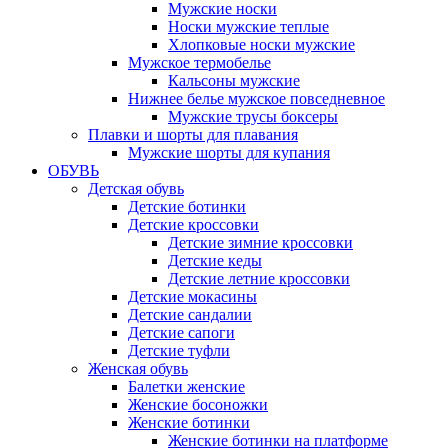
Мужские носки
Носки мужские теплые
Хлопковые носки мужские
Мужское термобелье
Кальсоны мужские
Нижнее белье мужское повседневное
Мужские трусы боксеры
Плавки и шорты для плавания
Мужские шорты для купания
ОБУВЬ
Детская обувь
Детские ботинки
Детские кроссовки
Детские зимние кроссовки
Детские кеды
Детские летние кроссовки
Детские мокасины
Детские сандалии
Детские сапоги
Детские туфли
Женская обувь
Балетки женские
Женские босоножки
Женские ботинки
Женские ботинки на платформе