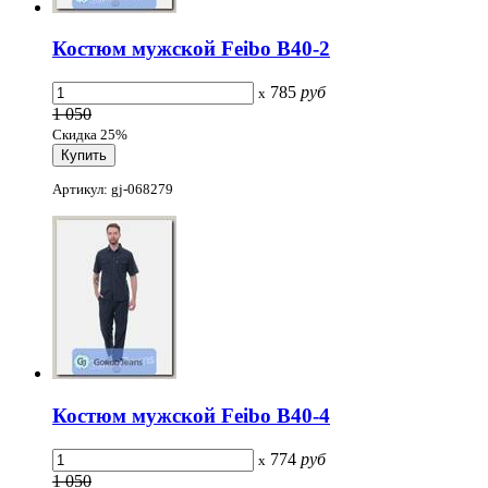
Костюм мужской Feibo B40-2
785
руб
x
1 050
Скидка 25%
Артикул: gj-068279
Костюм мужской Feibo B40-4
774
руб
x
1 050