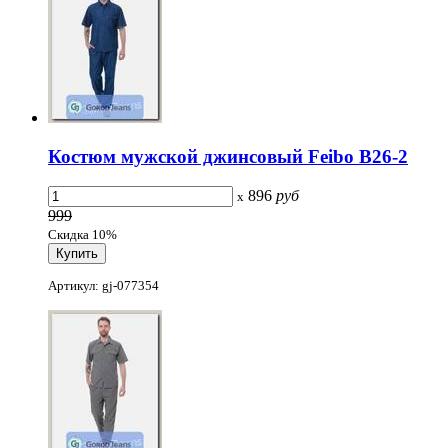
Костюм мужской джинсовый Feibo B26-2
896
руб
x
999
Скидка 10%
Артикул: gj-077354