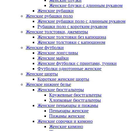
Женские блузки
Женские блузки с длинным рукавом
Женские рубашки
Женские рубашки поло
Женские рубашки поло с длинным рукавом
Рубашки поло с коротким рукавом
Женские толстовки, джемперы
Женские толстовки без капюшона
Женские толстовки с капюшоном
Женские футболки
Женские лонгсливы
Женские майки
Женские футболки с принтами, туники
Футболки однотонные женские
Женские шорты
Короткие женские шорты
Женское нижнее белье
Женские бюстгальтеры
Кружевные бюстгальтеры
Хлопковые бюстгальтеры
Женские пеньюары и пижамы
Пеньюары женские
Пижамы женские
Женские сорочки и кимоно
Женские кимоно