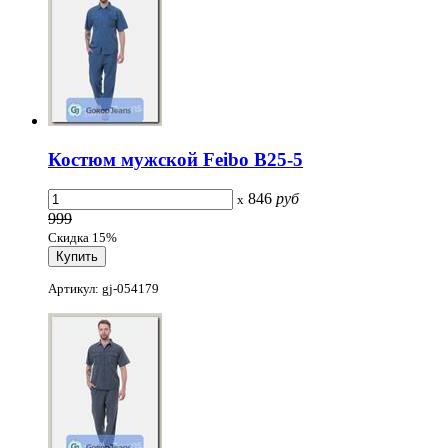
Костюм мужской Feibo B25-5
846
руб
x
999
Скидка 15%
Артикул: gj-054179