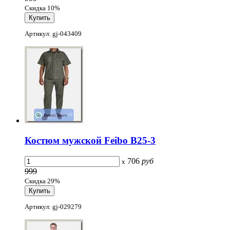
Скидка 10%
Артикул: gj-043409
Костюм мужской Feibo B25-3
706
руб
x
999
Скидка 29%
Артикул: gj-029279