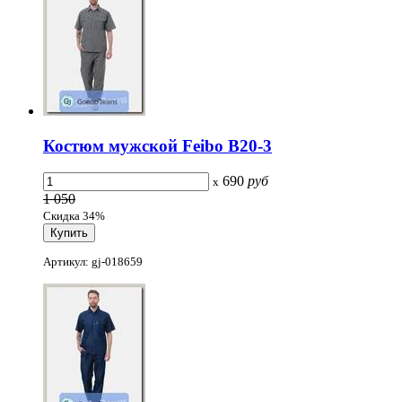
Костюм мужской Feibo B20-3
690
руб
x
1 050
Скидка 34%
Артикул: gj-018659