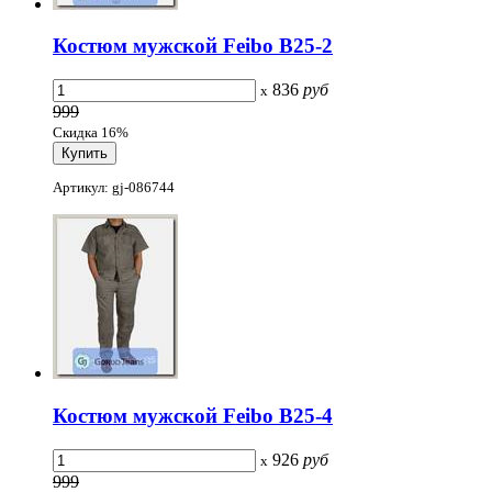
Костюм мужской Feibo B25-2
836
руб
x
999
Скидка 16%
Артикул: gj-086744
Костюм мужской Feibo B25-4
926
руб
x
999