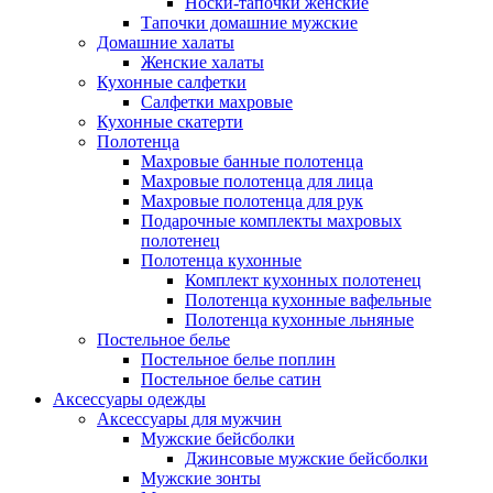
Носки-тапочки женские
Тапочки домашние мужские
Домашние халаты
Женские халаты
Кухонные салфетки
Салфетки махровые
Кухонные скатерти
Полотенца
Махровые банные полотенца
Махровые полотенца для лица
Махровые полотенца для рук
Подарочные комплекты махровых
полотенец
Полотенца кухонные
Комплект кухонных полотенец
Полотенца кухонные вафельные
Полотенца кухонные льняные
Постельное белье
Постельное белье поплин
Постельное белье сатин
Аксессуары одежды
Аксессуары для мужчин
Мужские бейсболки
Джинсовые мужские бейсболки
Мужские зонты