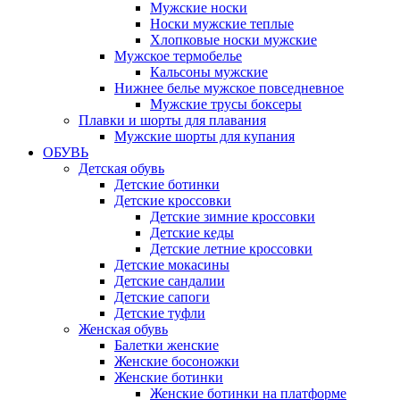
Мужские носки
Носки мужские теплые
Хлопковые носки мужские
Мужское термобелье
Кальсоны мужские
Нижнее белье мужское повседневное
Мужские трусы боксеры
Плавки и шорты для плавания
Мужские шорты для купания
ОБУВЬ
Детская обувь
Детские ботинки
Детские кроссовки
Детские зимние кроссовки
Детские кеды
Детские летние кроссовки
Детские мокасины
Детские сандалии
Детские сапоги
Детские туфли
Женская обувь
Балетки женские
Женские босоножки
Женские ботинки
Женские ботинки на платформе