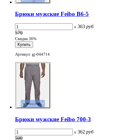
Брюки мужские Feibo B6-5
363
руб
x
570
Скидка 36%
Артикул: gj-044714
Брюки мужские Feibo 700-3
362
руб
x
500