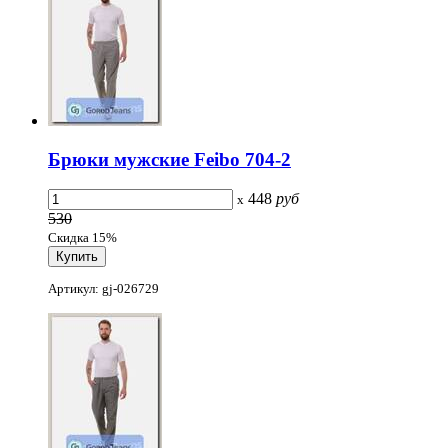
Брюки мужские Feibo 704-2
448
руб
x
530
Скидка 15%
Артикул: gj-026729