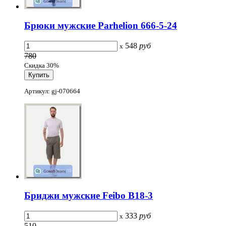
Брюки мужские Parhelion 666-5-24
548
руб
x
780
Скидка 30%
Артикул: gj-070664
Бриджи мужские Feibo B18-3
333
руб
x
510