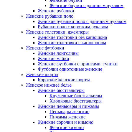
Женские блузки
Женские блузки с длинным рукавом
Женские рубашки
Женские рубашки поло
Женские рубашки поло с длинным рукавом
Рубашки поло с коротким рукавом
Женские толстовки, джемперы
Женские толстовки без капюшона
Женские толстовки с капюшоном
Женские футболки
Женские лонгсливы
Женские майки
Женские футболки с принтами, туники
Футболки однотонные женские
Женские шорты
Короткие женские шорты
Женское нижнее белье
Женские бюстгальтеры
Кружевные бюстгальтеры
Хлопковые бюстгальтеры
Женские пеньюары и пижамы
Пеньюары женские
Пижамы женские
Женские сорочки и кимоно
Женские кимоно