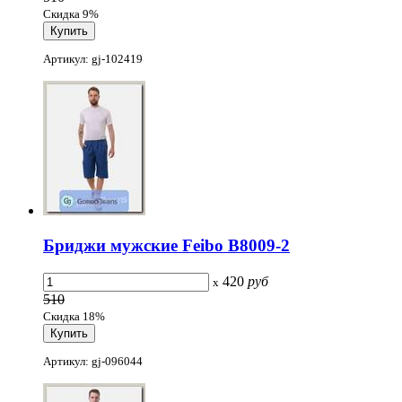
Скидка 9%
Артикул: gj-102419
Бриджи мужские Feibo B8009-2
420
руб
x
510
Скидка 18%
Артикул: gj-096044