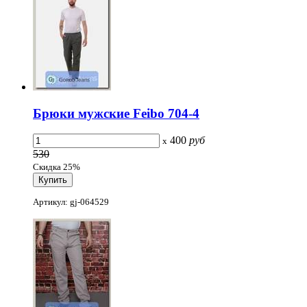
Брюки мужские Feibo 704-4
400
руб
x
530
Скидка 25%
Артикул: gj-064529