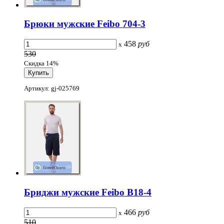
Брюки мужские Feibo 704-3
458
руб
x
530
Скидка 14%
Артикул: gj-025769
Бриджи мужские Feibo B18-4
466
руб
x
510