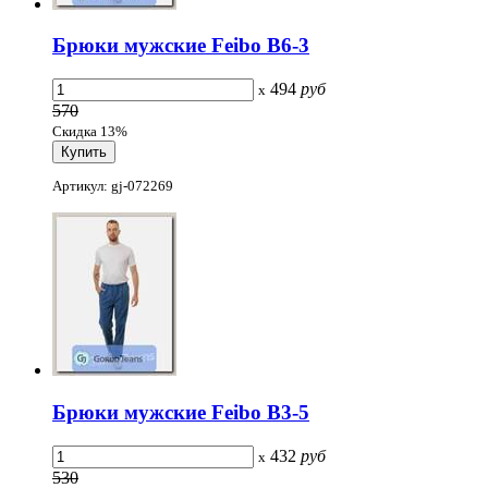
Брюки мужские Feibo B6-3
494
руб
x
570
Скидка 13%
Артикул: gj-072269
Брюки мужские Feibo B3-5
432
руб
x
530