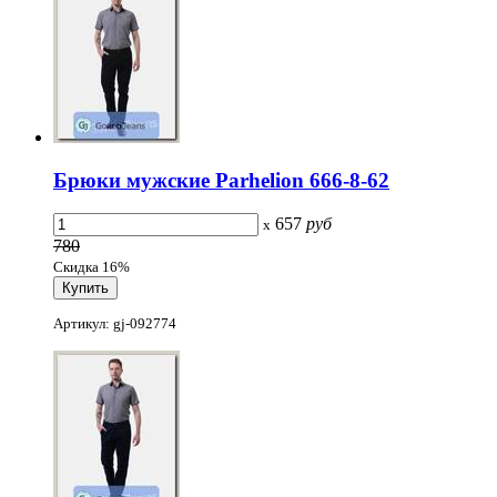
Брюки мужские Parhelion 666-8-62
657
руб
x
780
Скидка 16%
Артикул: gj-092774