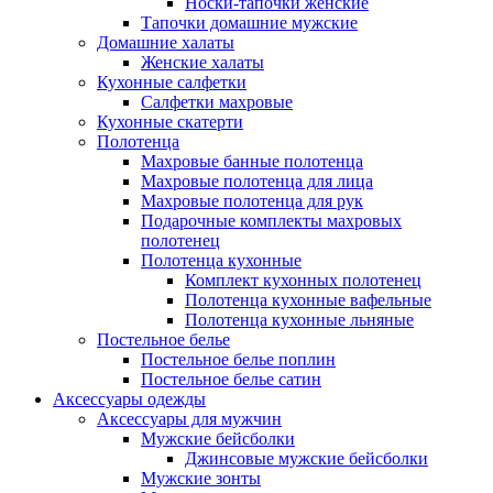
Носки-тапочки женские
Тапочки домашние мужские
Домашние халаты
Женские халаты
Кухонные салфетки
Салфетки махровые
Кухонные скатерти
Полотенца
Махровые банные полотенца
Махровые полотенца для лица
Махровые полотенца для рук
Подарочные комплекты махровых
полотенец
Полотенца кухонные
Комплект кухонных полотенец
Полотенца кухонные вафельные
Полотенца кухонные льняные
Постельное белье
Постельное белье поплин
Постельное белье сатин
Аксессуары одежды
Аксессуары для мужчин
Мужские бейсболки
Джинсовые мужские бейсболки
Мужские зонты