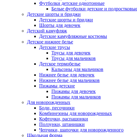
Футболки детские однотонные
Белые футболки детские и подростковы
Детские шорты и бриджи
Детские шорты и бриджи
Шорты для девочек
Детский камуфляж
Детские камуфляжные костюмы
Детское нижнее белье
Детские трусы
Трусы для девочек
Трусы для мальчиков
Детское термобелье
Кальсоны для мальчиков
Нижнее белье для девочек
Нижнее белье для мальчиков
Пижамы детские
Пижамы для девочек
Пижамы для мальчиков
Для новорожденных
Боди, песочники
Комбинезоны для новорожденных
Кофточки, распашонки
Ползунки, штанишки
Чепчики, шапочки для новорожденного
Школьная форма