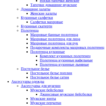
Носки-тапочки женские
Тапочки домашние мужские
Домашние халаты
Женские халаты
Кухонные салфетки
Салфетки махровые
Кухонные скатерти
Полотенца
Махровые банные полотенца
Махровые полотенца для лица
Махровые полотенца для рук
Подарочные комплекты махровых полотенец
Полотенца кухонные
Комплект кухонных полотенец
Полотенца кухонные вафельные
Полотенца кухонные льняные
Постельное белье
Постельное белье поплин
Постельное белье сатин
Аксессуары одежды
Аксессуары для мужчин
Мужские бейсболки
Джинсовые мужские бейсболки
Мужские зонты
Мужские перчатки