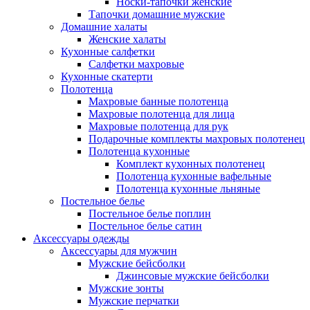
Носки-тапочки женские
Тапочки домашние мужские
Домашние халаты
Женские халаты
Кухонные салфетки
Салфетки махровые
Кухонные скатерти
Полотенца
Махровые банные полотенца
Махровые полотенца для лица
Махровые полотенца для рук
Подарочные комплекты махровых полотенец
Полотенца кухонные
Комплект кухонных полотенец
Полотенца кухонные вафельные
Полотенца кухонные льняные
Постельное белье
Постельное белье поплин
Постельное белье сатин
Аксессуары одежды
Аксессуары для мужчин
Мужские бейсболки
Джинсовые мужские бейсболки
Мужские зонты
Мужские перчатки