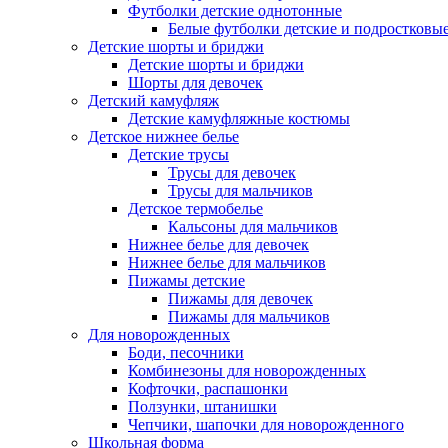
Футболки детские однотонные
Белые футболки детские и подростковы
Детские шорты и бриджи
Детские шорты и бриджи
Шорты для девочек
Детский камуфляж
Детские камуфляжные костюмы
Детское нижнее белье
Детские трусы
Трусы для девочек
Трусы для мальчиков
Детское термобелье
Кальсоны для мальчиков
Нижнее белье для девочек
Нижнее белье для мальчиков
Пижамы детские
Пижамы для девочек
Пижамы для мальчиков
Для новорожденных
Боди, песочники
Комбинезоны для новорожденных
Кофточки, распашонки
Ползунки, штанишки
Чепчики, шапочки для новорожденного
Школьная форма