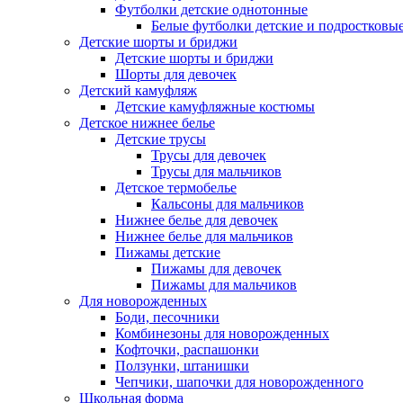
Футболки детские однотонные
Белые футболки детские и подростковы
Детские шорты и бриджи
Детские шорты и бриджи
Шорты для девочек
Детский камуфляж
Детские камуфляжные костюмы
Детское нижнее белье
Детские трусы
Трусы для девочек
Трусы для мальчиков
Детское термобелье
Кальсоны для мальчиков
Нижнее белье для девочек
Нижнее белье для мальчиков
Пижамы детские
Пижамы для девочек
Пижамы для мальчиков
Для новорожденных
Боди, песочники
Комбинезоны для новорожденных
Кофточки, распашонки
Ползунки, штанишки
Чепчики, шапочки для новорожденного
Школьная форма