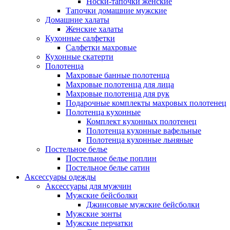
Носки-тапочки женские
Тапочки домашние мужские
Домашние халаты
Женские халаты
Кухонные салфетки
Салфетки махровые
Кухонные скатерти
Полотенца
Махровые банные полотенца
Махровые полотенца для лица
Махровые полотенца для рук
Подарочные комплекты махровых полотенец
Полотенца кухонные
Комплект кухонных полотенец
Полотенца кухонные вафельные
Полотенца кухонные льняные
Постельное белье
Постельное белье поплин
Постельное белье сатин
Аксессуары одежды
Аксессуары для мужчин
Мужские бейсболки
Джинсовые мужские бейсболки
Мужские зонты
Мужские перчатки