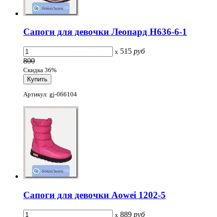
Сапоги для девочки Леопард H636-6-1
515
руб
x
800
Скидка 36%
Артикул: gj-066104
Сапоги для девочки Aowei 1202-5
889
руб
x