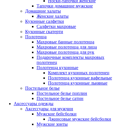
Носки-тапочки женские
Тапочки домашние мужские
Домашние халаты
Женские халаты
Кухонные салфетки
Салфетки махровые
Кухонные скатерти
Полотенца
Махровые банные полотенца
Махровые полотенца для лица
Махровые полотенца для рук
Подарочные комплекты махровых
полотенец
Полотенца кухонные
Комплект кухонных полотенец
Полотенца кухонные вафельные
Полотенца кухонные льняные
Постельное белье
Постельное белье поплин
Постельное белье сатин
Аксессуары одежды
Аксессуары для мужчин
Мужские бейсболки
Джинсовые мужские бейсболки
Мужские зонты