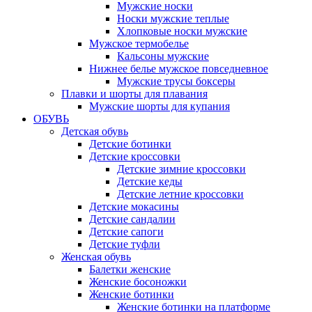
Мужские носки
Носки мужские теплые
Хлопковые носки мужские
Мужское термобелье
Кальсоны мужские
Нижнее белье мужское повседневное
Мужские трусы боксеры
Плавки и шорты для плавания
Мужские шорты для купания
ОБУВЬ
Детская обувь
Детские ботинки
Детские кроссовки
Детские зимние кроссовки
Детские кеды
Детские летние кроссовки
Детские мокасины
Детские сандалии
Детские сапоги
Детские туфли
Женская обувь
Балетки женские
Женские босоножки
Женские ботинки
Женские ботинки на платформе