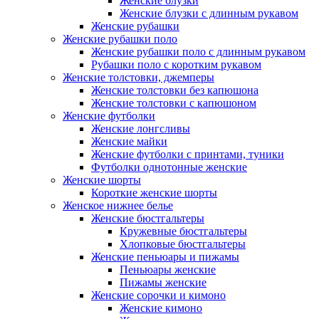
Женские блузки
Женские блузки с длинным рукавом
Женские рубашки
Женские рубашки поло
Женские рубашки поло с длинным рукавом
Рубашки поло с коротким рукавом
Женские толстовки, джемперы
Женские толстовки без капюшона
Женские толстовки с капюшоном
Женские футболки
Женские лонгсливы
Женские майки
Женские футболки с принтами, туники
Футболки однотонные женские
Женские шорты
Короткие женские шорты
Женское нижнее белье
Женские бюстгальтеры
Кружевные бюстгальтеры
Хлопковые бюстгальтеры
Женские пеньюары и пижамы
Пеньюары женские
Пижамы женские
Женские сорочки и кимоно
Женские кимоно