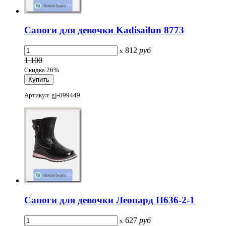
Сапоги для девочки Kadisailun 8773
812
руб
x
1 100
Скидка 26%
Артикул: gj-099449
Сапоги для девочки Леопард H636-2-1
627
руб
x