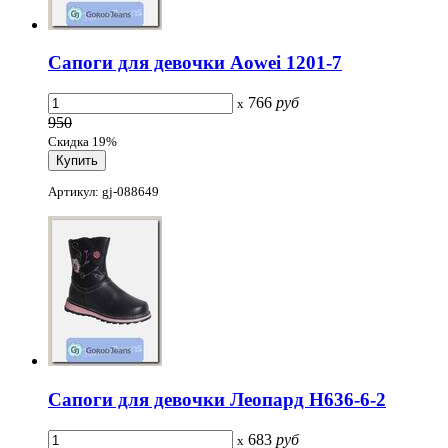
Сапоги для девочки Aowei 1201-7
766
руб
x
950
Скидка 19%
Артикул: gj-088649
Сапоги для девочки Леопард H636-6-2
683
руб
x