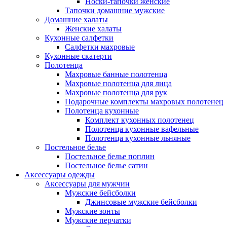
Носки-тапочки женские
Тапочки домашние мужские
Домашние халаты
Женские халаты
Кухонные салфетки
Салфетки махровые
Кухонные скатерти
Полотенца
Махровые банные полотенца
Махровые полотенца для лица
Махровые полотенца для рук
Подарочные комплекты махровых полотенец
Полотенца кухонные
Комплект кухонных полотенец
Полотенца кухонные вафельные
Полотенца кухонные льняные
Постельное белье
Постельное белье поплин
Постельное белье сатин
Аксессуары одежды
Аксессуары для мужчин
Мужские бейсболки
Джинсовые мужские бейсболки
Мужские зонты
Мужские перчатки