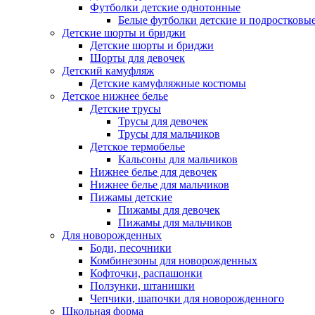
Футболки детские однотонные
Белые футболки детские и подростковы
Детские шорты и бриджи
Детские шорты и бриджи
Шорты для девочек
Детский камуфляж
Детские камуфляжные костюмы
Детское нижнее белье
Детские трусы
Трусы для девочек
Трусы для мальчиков
Детское термобелье
Кальсоны для мальчиков
Нижнее белье для девочек
Нижнее белье для мальчиков
Пижамы детские
Пижамы для девочек
Пижамы для мальчиков
Для новорожденных
Боди, песочники
Комбинезоны для новорожденных
Кофточки, распашонки
Ползунки, штанишки
Чепчики, шапочки для новорожденного
Школьная форма