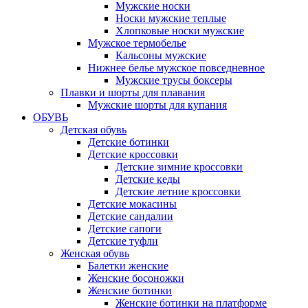
Мужские носки
Носки мужские теплые
Хлопковые носки мужские
Мужское термобелье
Кальсоны мужские
Нижнее белье мужское повседневное
Мужские трусы боксеры
Плавки и шорты для плавания
Мужские шорты для купания
ОБУВЬ
Детская обувь
Детские ботинки
Детские кроссовки
Детские зимние кроссовки
Детские кеды
Детские летние кроссовки
Детские мокасины
Детские сандалии
Детские сапоги
Детские туфли
Женская обувь
Балетки женские
Женские босоножки
Женские ботинки
Женские ботинки на платформе