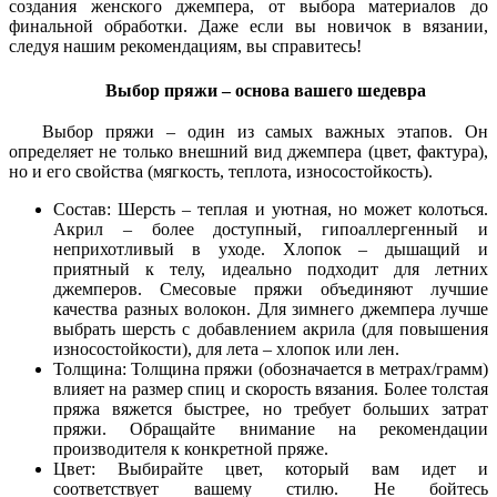
создания женского джемпера, от выбора материалов до
финальной обработки. Даже если вы новичок в вязании,
следуя нашим рекомендациям, вы справитесь!
Выбор пряжи – основа вашего шедевра
Выбор пряжи – один из самых важных этапов. Он
определяет не только внешний вид джемпера (цвет, фактура),
но и его свойства (мягкость, теплота, износостойкость).
Состав: Шерсть – теплая и уютная, но может колоться.
Акрил – более доступный, гипоаллергенный и
неприхотливый в уходе. Хлопок – дышащий и
приятный к телу, идеально подходит для летних
джемперов. Смесовые пряжи объединяют лучшие
качества разных волокон. Для зимнего джемпера лучше
выбрать шерсть с добавлением акрила (для повышения
износостойкости), для лета – хлопок или лен.
Толщина: Толщина пряжи (обозначается в метрах/грамм)
влияет на размер спиц и скорость вязания. Более толстая
пряжа вяжется быстрее, но требует больших затрат
пряжи. Обращайте внимание на рекомендации
производителя к конкретной пряже.
Цвет: Выбирайте цвет, который вам идет и
соответствует вашему стилю. Не бойтесь