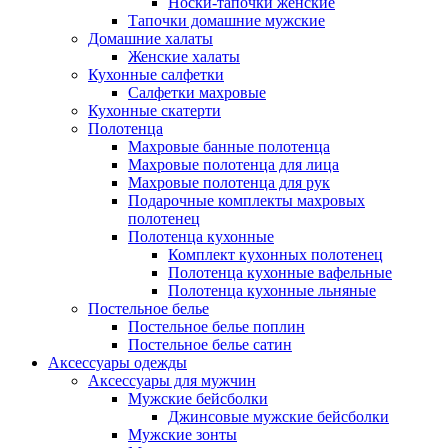
Носки-тапочки женские
Тапочки домашние мужские
Домашние халаты
Женские халаты
Кухонные салфетки
Салфетки махровые
Кухонные скатерти
Полотенца
Махровые банные полотенца
Махровые полотенца для лица
Махровые полотенца для рук
Подарочные комплекты махровых
полотенец
Полотенца кухонные
Комплект кухонных полотенец
Полотенца кухонные вафельные
Полотенца кухонные льняные
Постельное белье
Постельное белье поплин
Постельное белье сатин
Аксессуары одежды
Аксессуары для мужчин
Мужские бейсболки
Джинсовые мужские бейсболки
Мужские зонты