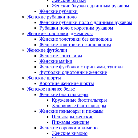
Женские блузки
Женские блузки с длинным рукавом
Женские рубашки
Женские рубашки поло
Женские рубашки поло с длинным рукавом
Рубашки поло с коротким рукавом
Женские толстовки, джемперы
Женские толстовки без капюшона
Женские толстовки с капюшоном
Женские футболки
Женские лонгсливы
Женские майки
Женские футболки с принтами, туники
Футболки однотонные женские
Женские шорты
Короткие женские шорты
Женское нижнее белье
Женские бюстгальтеры
Кружевные бюстгальтеры
Хлопковые бюстгальтеры
Женские пеньюары и пижамы
Пеньюары женские
Пижамы женские
Женские сорочки и кимоно
Женские кимоно