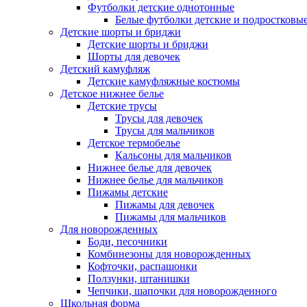
Футболки детские однотонные
Белые футболки детские и подростковы
Детские шорты и бриджи
Детские шорты и бриджи
Шорты для девочек
Детский камуфляж
Детские камуфляжные костюмы
Детское нижнее белье
Детские трусы
Трусы для девочек
Трусы для мальчиков
Детское термобелье
Кальсоны для мальчиков
Нижнее белье для девочек
Нижнее белье для мальчиков
Пижамы детские
Пижамы для девочек
Пижамы для мальчиков
Для новорожденных
Боди, песочники
Комбинезоны для новорожденных
Кофточки, распашонки
Ползунки, штанишки
Чепчики, шапочки для новорожденного
Школьная форма