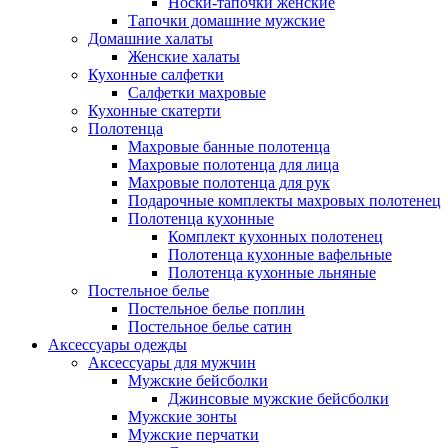
Носки-тапочки женские
Тапочки домашние мужские
Домашние халаты
Женские халаты
Кухонные салфетки
Салфетки махровые
Кухонные скатерти
Полотенца
Махровые банные полотенца
Махровые полотенца для лица
Махровые полотенца для рук
Подарочные комплекты махровых полотенец
Полотенца кухонные
Комплект кухонных полотенец
Полотенца кухонные вафельные
Полотенца кухонные льняные
Постельное белье
Постельное белье поплин
Постельное белье сатин
Аксессуары одежды
Аксессуары для мужчин
Мужские бейсболки
Джинсовые мужские бейсболки
Мужские зонты
Мужские перчатки